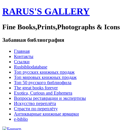
RARUS'S GALLERY
Fine Books,Prints,Photographs & Icons
Забавная библиография
Главная
Контакты
Ссылки
Rusbibliodatabase
Топ русских книжных продаж
Топ мировых книжных продаж
Топ 50 русского библиофила
The great books forever
Exotica, Curious and Ephemera
Вопросы реставрации и экспертизы
Искусство переплёта
Страсти по переплёту
Антикварные книжные ярмарки
e-biblio