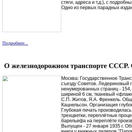
стяги, адреса и т.д.), с подро
Одно из первых парадных изда
Подробнее...
О железнодорожном транспорте СССР. 
Москва: Государственное Транс
съезду Советов. Ледериновый п
ненумерованных страниц - 154,
шириной 6 см, тканевый «флажо
С.П. Житов, Я.А. Френкель. Об
Кацнельсон. Организация глубо
Глубокая печать производилась 
трехцветки, переплётные проце
барельефа на переплёте произв
Выпущен - 27 января 1935 г. Об
книги у книжных дилеров "Паров