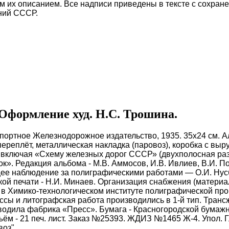
бным их описанием. Все надписи приведены в тексте с сохра
ний СССР.
Оформление худ. Н.С. Трошина.
портное Железнодорожное издательство, 1935. 35x24 см. А
ереплёт, металлическая накладка (паровоз), коробка с в
 включая «Схему железных дорог СССР» (двухполосная раз
к». Редакция альбома - М.В. Аммосов, И.В. Ивлиев, В.И. П
щее наблюдение за полиграфическими работами — О.И. Нусб
кой печати - Н.И. Минаев. Организация снабжения (материа
в Химико-технологическом институте полиграфической промы
ссы и литографская работа производились в 1-й тип. Транс
одила фабрика «Пресс». Бумага - Красногородской бумажно
ъём - 21 печ. лист. Заказ №25393. ЖДИЗ №1465 Ж-4. Упол. 
оз".