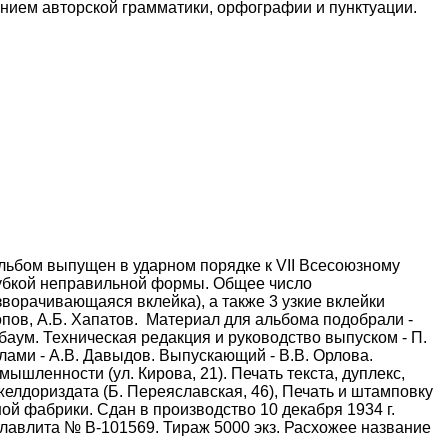
нением авторской грамматики, орфографии и пунктуации.
льбом выпущен в ударном порядке к VII Всесоюзному
ырубкой неправильной формы. Общее число
ворачивающаяся вклейка), а также 3 узкие вклейки
опов, А.Б. Хапатов. Материал для альбома подобрали -
аум. Техническая редакция и руководство выпуском - П.
лами - А.В. Давыдов. Выпускающий - В.В. Орлова.
шленности (ул. Кирова, 21). Печать текста, дуплекс,
желдориздата (Б. Переяславская, 46), Печать и штамповку
й фабрики. Сдан в производство 10 декабря 1934 г.
Главлита № В-101569. Тираж 5000 экз. Расхожее название