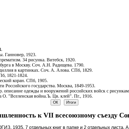
4.
. Ганновер, 1923.
рематизм. 34 рисунка. Витебск, 1920.
урга в Москву. Соч. А.Н. Радищева. 1790.
иллия в картинках. Соч. А. Алова. СПб, 1829.
Пб, 1821-1824.
ский коран. СПб, 1905.
и Российского государства. Москва, 1849-1953.
р. описание одежды и вооружений российских войск с рисунками.
 О. "Вселенская война.Ъ. Цв. клей". Пг., 1916.
ленность к VII всесоюзному съезду Сов
ИЗ, 1935. 7 отдельных книг в папке и 2 отдельных листа.