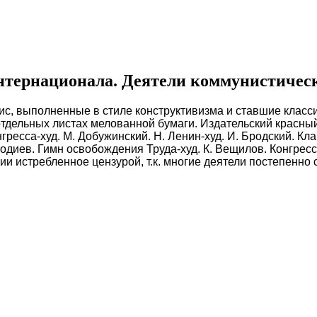
нтернационала. Деятели коммунистическ
с, выполненные в стиле конструктивизма и ставшие класси
а отдельных листах мелованной бумаги. Издательский красн
ресса-худ. М. Добужинский. Н. Ленин-худ. И. Бродский. Клар
тодиев. Гимн освобождения Труда-худ. К. Вещилов. Конгрес
ии истребленное цензурой, т.к. многие деятели постепенно