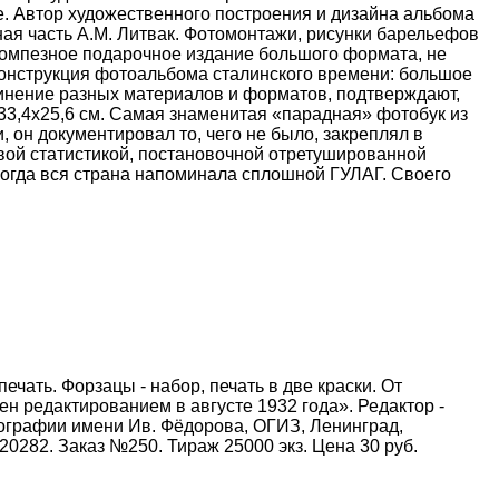
е. Автор художественного построения и дизайна альбома
ая часть А.М. Литвак. Фотомонтажи, рисунки барельефов
 Помпезное подарочное издание большого формата, не
конструкция фотоальбома сталинского времени: большое
динение разных материалов и форматов, подтверждают,
 33,4х25,6 см. Самая знаменитая «парадная» фотобук из
 он документировал то, чего не было, закреплял в
ой статистикой, постановочной отретушированной
огда вся страна напоминала сплошной ГУЛАГ. Своего
 печать. Форзацы - набор, печать в две краски. От
 редактированием в августе 1932 года». Редактор -
пографии имени Ив. Фёдорова, ОГИЗ, Ленинград,
20282. Заказ №250. Тираж 25000 экз. Цена 30 руб.