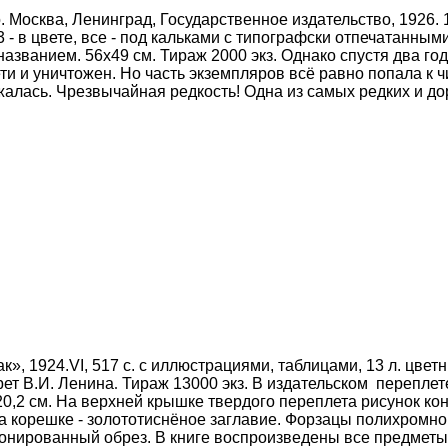
 Москва, Ленинград, Государственное издательство, 1926. 1 
х 3 - в цвете, все - под кальками с типографски отпечатанн
названием. 56x49 см. Тираж 2000 экз. Однако спустя два г
ти и уничто­жен. Но часть экземпляров всё равно попала к ч
алась. Чрезвычайная редкость! Одна из самых редких и до
к», 1924.VI, 517 с.
с иллюстрациями, таблицами, 13 л. цветн
рет В.И. Ленина
.
Тираж 13000 экз. В издательском переплете
0,2 см.
На верхней крышке твердого переплета рисунок конг
а корешке - золототиснёное заглавие. Форзацы полихромной
шонированный обрез.
В книге воспроизведены все предметы,