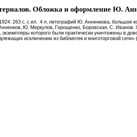
териалов. Обложка и оформление Ю. Ан
924. 263 с. с ил. 4 л. литографий Ю. Анненкова, большое 
Анненков, Ю. Меркулов, Горощенко, Боровская, С. Иванов.
е, экземпляры которого были практически уничтожены в до
одлежащих исключению из библиотек и книготорговой сети» 