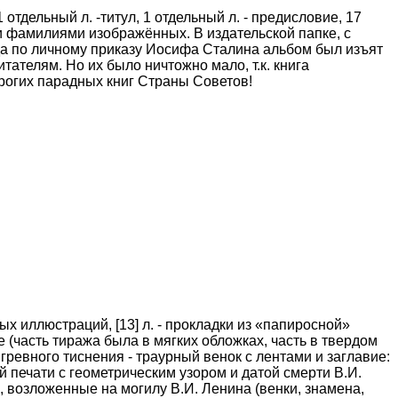
отдельный л. -титул, 1 отдельный л. - предисловие, 17
ыми фамилиями изображённых. В издательской папке, с
ода по личному приказу Иосифа Сталина альбом был изъят
итателям. Но их было ничтожно мало, т.к. книга
рогих парадных книг Страны Советов!
ых иллюстраций, [13] л. - прокладки из «папиросной»
 (часть тиража была в мягких обложках, часть в твердом
ревного тиснения - траурный венок с лентами и заглавие:
 печати с геометрическим узором и датой смерти В.И.
 возложенные на могилу В.И. Ленина (венки, знамена,