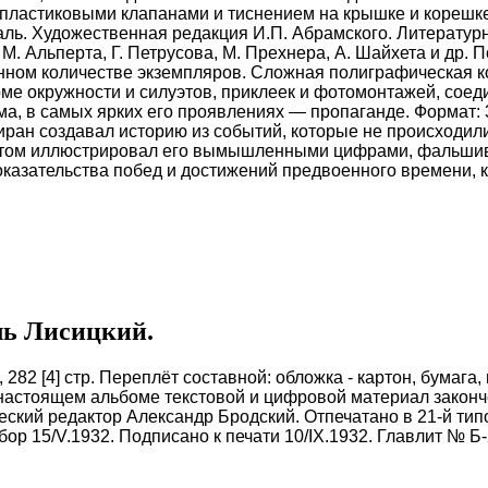
с пластиковыми клапанами и тиснением на крышке и корешк
ль. Художественная редакция И.П. Абрамского. Литературн
. Альперта, Г. Петрусова, М. Прехнера, А. Шайхета и др.
енном количестве экземпляров. Сложная полиграфическая 
рме окружности и силуэтов, приклеек и фотомонтажей, сое
изма, в самых ярких его проявлениях — пропаганде. Формат:
иран создавал историю из событий, которые не происходили,
потом иллюстрировал его вымышленными цифрами, фальшив
азательства побед и достижений предвоенного времени, к
ль Лисицкий.
, 282 [4] стр. Переплёт составной: обложка - картон, бумага,
астоящем альбоме текстовой и цифровой материал закончен
еский редактор Александр Бродский. Отпечатано в 21-й ти
бор 15/V.1932. Подписано к печати 10/IX.1932. Главлит № Б-