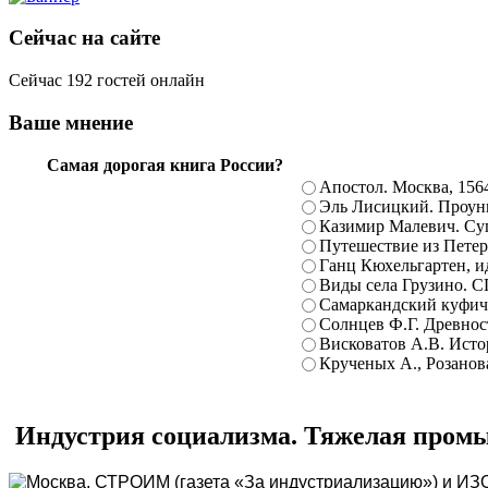
Сейчас на сайте
Сейчас 192 гостей онлайн
Ваше мнение
Самая дорогая книга России?
Апостол. Москва, 156
Эль Лисицкий. Проуны
Казимир Малевич. Суп
Путешествие из Петерб
Ганц Кюхельгартен, ид
Виды села Грузино. С
Самаркандский куфиче
Солнцев Ф.Г. Древност
Висковатов А.В. Исто
Крученых А., Розанова
Индустрия социализма. Тяжелая промыш
Москва, СТРОИМ (газета «За индустриализацию») и ИЗОГ