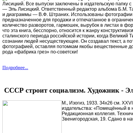
Лисицкий. Все выпуски заключены в издательскую папку 
— Эль Лисицкий. Ответственный редактор альбома Б.М. Та
и диаграммы — В.Ф. Штраних. Использованы фотографии М
предназначенное для продажи и отпечатанное в огранич
количество разворотов, гармошек, вырубок в листах в фо
что эта книга, бесспорно, относится к жанру конструктив
сталинского периода российской истории, когда Великий Т
сознании людей несуществующее. Он создавал текст, а 
фотографией, оставляя потомкам якобы вещественные док
рода «фабрика грез» по-советски!
Подробнее...
СССР строит социализм. Художник - Э
М., Изогиз, 1933. 34x26 см. XXVI
издательства: «Помещённый в н
Редакционная коллегия. Технич
Звенигородская, 19. Сдано в на