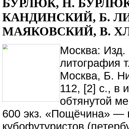
БУРЛЮК, Н. БУРЛЮК
КАНДИНСКИЙ, Б. Л
МАЯКОВСКИЙ, B. Х
Москва: Изд. 
литография т.
Москва, Б. Ни
112, [2] с., 
обтянутой ме
600 экз. «Пощёчина» — 
кубофутуристов (петербу