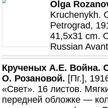
Olga Rozano
Kruchenykh. O
Petrograd, 19
41,5х31 cm.
O
Russian Avant
Крученых А.Е. Война. 
О. Розановой.
[Пг.], 19
«Свет». 16 листов. Мягк
передней обложке — кол