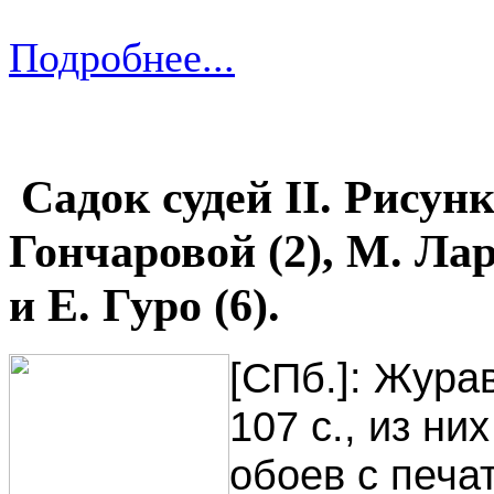
Подробнее...
Садок судей II. Рисунк
Гончаровой (2), М. Лар
и Е. Гуро (6).
[СПб.]: Журав
107 с., из ни
обоев с печат