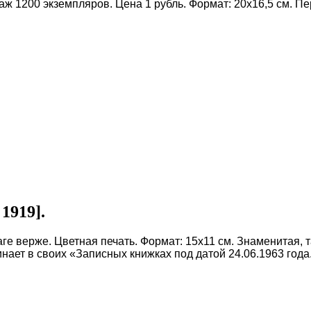
ж 1200 экземпляров. Цена 1 рубль. Формат: 20х16,5 см. Пе
1919].
умаге верже. Цветная печать. Формат: 15х11 см. Знаменитая
инает в своих «Записных книжках под датой 24.06.1963 год