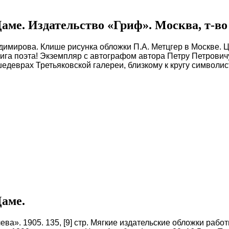
ме. Издательство «Гриф». Москва, т-во 
ладимирова. Клише рисунка обложки П.А. Метцгер в Москве.
книга поэта! Экземпляр с автографом автора Петру Петрови
 шедеврах Третьяковской галереи, близкому к кругу символ
Даме.
ева». 1905. 135, [9] стр. Мягкие издательские обложки раб