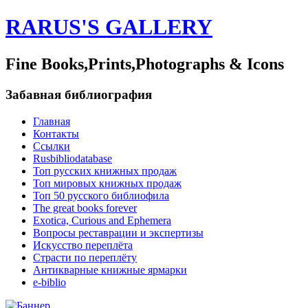
RARUS'S GALLERY
Fine Books,Prints,Photographs & Icons
Забавная библиография
Главная
Контакты
Ссылки
Rusbibliodatabase
Топ русских книжных продаж
Топ мировых книжных продаж
Топ 50 русского библиофила
The great books forever
Exotica, Curious and Ephemera
Вопросы реставрации и экспертизы
Искусство переплёта
Страсти по переплёту
Антикварные книжные ярмарки
e-biblio