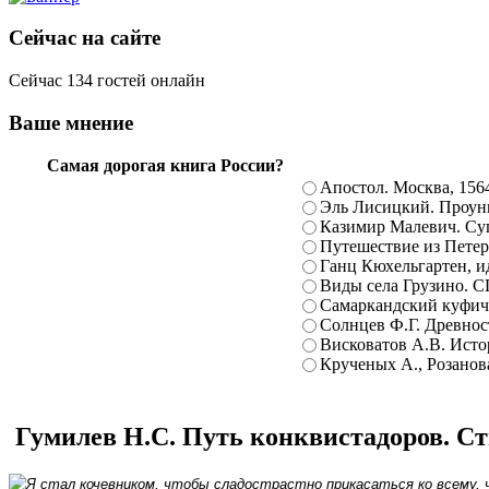
Сейчас на сайте
Сейчас 134 гостей онлайн
Ваше мнение
Самая дорогая книга России?
Апостол. Москва, 156
Эль Лисицкий. Проуны
Казимир Малевич. Суп
Путешествие из Петерб
Ганц Кюхельгартен, ид
Виды села Грузино. С
Самаркандский куфиче
Солнцев Ф.Г. Древност
Висковатов А.В. Исто
Крученых А., Розанова
Гумилев Н.С. Путь конквистадоров. Сти
Я стал кочевником, чтобы сладострастно прикасаться ко всему, 