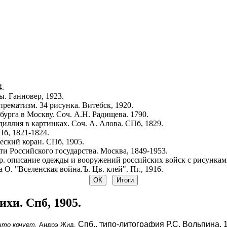
4.
. Ганновер, 1923.
рематизм. 34 рисунка. Витебск, 1920.
урга в Москву. Соч. А.Н. Радищева. 1790.
иллия в картинках. Соч. А. Алова. СПб, 1829.
Пб, 1821-1824.
ский коран. СПб, 1905.
и Российского государства. Москва, 1849-1953.
р. описание одежды и вооружений российских войск с рисунками.
 О. "Вселенская война.Ъ. Цв. клей". Пг., 1916.
хи. Спб, 1905.
Спб., типо-литография Р.С. Вольпина, 19
что кочует.
Андрэ Жид.