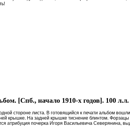
ть!
м. [Спб., начало 1910-х годов]. 100 л.л.
одной стороне листа. В готовящийся к печати альбом вошл
дней крышке. На задней крышке тиснение блинтом. Форзац
тся атрибуция почерка Игоря Васильевича Северянина, выд