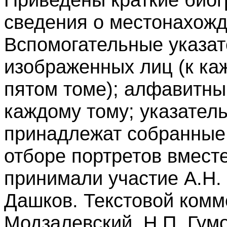
сведения о местонахожд
Вспомогательные указат
изображенных лиц (к ка
пятом томе); алфавитны
каждому тому; указател
принадлежат собранные 
отборе портретов вмест
принимали участие А.Н. 
Дашков. Текстовой комм
Модзалевский, Н.П. Гумо