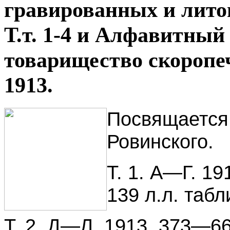
гравированных и лито
Т.т. 1-4 и Алфавитный
товарищество скоропеч
1913.
Посвящается 
Ровинского.
Т. 1. А—Г. 191
139 л.л. таб
Т. 2. Д—Л. 1913. 373—662