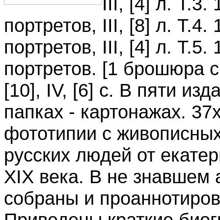
III, [4] л. Т.3
портретов, III, [8] л. Т.4.
портретов, III, [4] л. Т.5.
портретов. [
1 брошюра с
[10], IV, [6] с. В пяти и
папках - картонажах. 37
фототипии с живописных
русских людей от екате
XIX века. В не знавшем
собраны и проаннотиро
Приведены краткие био