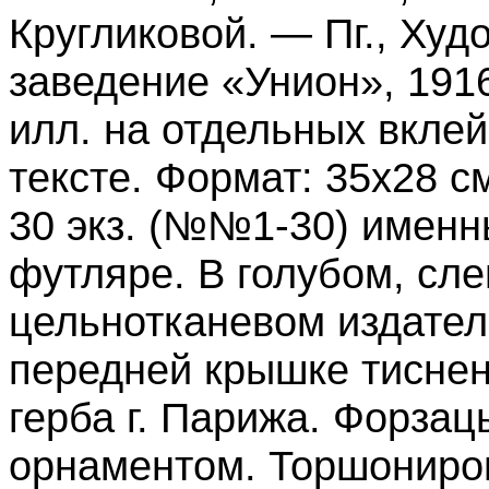
Кругликовой. — Пг., Ху
заведение «Унион», 1916. 
илл. на отдельных вклей
тексте. Формат: 35x28 см
30 экз. (№№1-30) именн
футляре. В голубом, сл
цельнотканевом издател
передней крышке тиснен
герба г. Парижа. Форзац
орнаментом. Торшониров