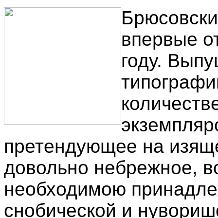
Брюсовски
впервые о
году. Вып
типографии
количеств
экземпляро
претендующее на изяще
довольно небрежное, в
необходимою принадле
снобической и нувориш