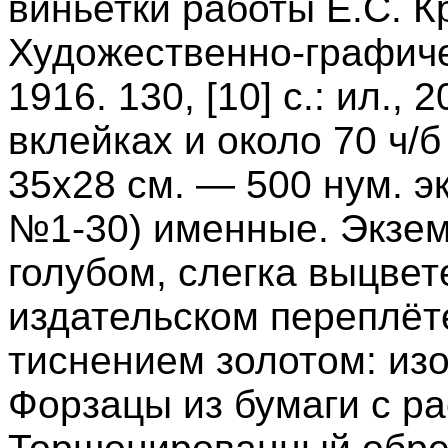
виньетки работы Е.С. Кр
Художественно-графиче
1916. 130, [10] с.: ил., 
вклейках и около 70 ч/б
35x28 см. — 500 нум. эк
№1-30) именные. Экзем
голубом, слегка выцве
издательском переплёт
тиснением золотом: изо
Форзацы из бумаги с р