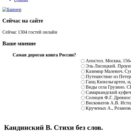
Сейчас на сайте
Сейчас 1304 гостей онлайн
Ваше мнение
Самая дорогая книга России?
Апостол. Москва, 156
Эль Лисицкий. Проуны
Казимир Малевич. Суп
Путешествие из Петерб
Ганц Кюхельгартен, ид
Виды села Грузино. С
Самаркандский куфиче
Солнцев Ф.Г. Древност
Висковатов А.В. Исто
Крученых А., Розанова
Кандинский В. Стихи без слов.