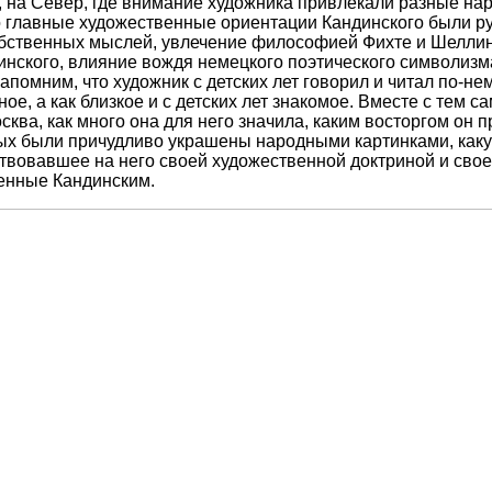
, на Север, где внимание художника привлекали разные на
 главные художественные ориентации Кандинского были рус
бственных мыслей, увлечение философией Фихте и Шеллин
нского, влияние вождя немецкого поэтического символизм
апомним, что художник с детских лет говорил и читал по-н
ое, а как близкое и с детских лет знакомое. Вместе с тем 
сква, как много она для него значила, каким восторгом он 
ых были причудливо украшены народными картинками, какую
ствовавшее на него своей художественной доктриной и сво
енные Кандинским.