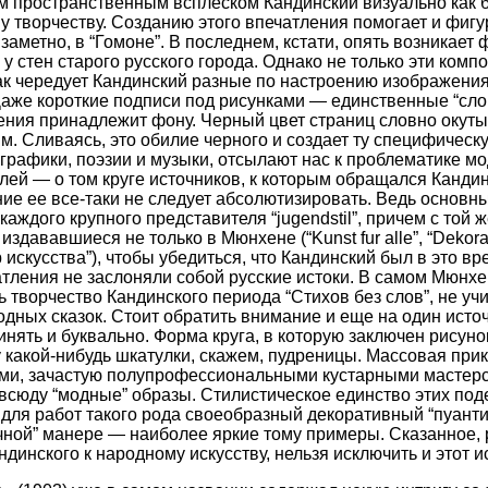
 пространственным всплеском Кандинский визуально как б
у творчеству. Созданию этого впечатления помогает и фигу
 заметно, в “Гомоне”. В последнем, кстати, опять возникает
в у стен старого русского города. Однако не только эти к
к чередует Кандинский разные по настроению изображения: э
.д. Даже короткие подписи под рисунками — единственные “сл
оения принадлежит фону. Черный цвет страниц словно окут
. Сливаясь, это обилие черного и создает ту специфическу
 графики, поэзии и музыки, отсылают нас к проблематике мо
й — о том круге источников, к которым обращался Кандин
ие ее все-таки не следует абсолютизировать. Ведь основны
аждого крупного представителя “jugendstil”, причем с той 
вавшиеся не только в Мюнхене (“Kunst fur alle”, “Dekorative
р искусства”), чтобы убедиться, что Кандинский был в это в
атления не заслоняли собой русские истоки. В самом Мюнхе
ь творчество Кандинского периода “Стихов без слов”, не у
дных сказок. Стоит обратить внимание и еще на один источ
нять и буквально. Форма круга, в которую заключен рисуно
 какой-нибудь шкатулки, скажем, пудреницы. Массовая пр
ми, зачастую полупрофессиональными кустарными мастерск
отовсюду “модные” образы. Стилистическое единство этих п
 для работ такого рода своеобразный декоративный “пуанти
чной” манере — наиболее яркие тому примеры. Сказанное, р
инского к народному искусству, нельзя исключить и этот и