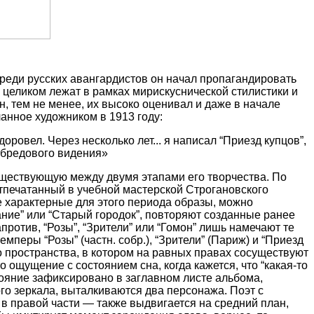
среди русских авангардистов он начал пропагандировать
целиком лежат в рамках мирискуснической стилистики и
н, тем не менее, их высоко оценивал и даже в начале
анное художником в 1913 году:
оровел. Через несколько лет... я написал “Приезд купцов”,
о бредового видения»
существующую между двумя этапами его творчества. По
тпечатанный в учебной мастерской Строгановского
е характерные для этого периода образы, можно
ание” или “Старый городок”, повторяют созданные ранее
против, “Розы”, “Зрители” или “Гомон” лишь намечают те
емперы “Розы” (частн. собр.), “Зрители” (Париж) и “Приезд
о пространства, в котором на равных правах сосуществуют
ощущение с состоянием сна, когда кажется, что “какая-то
стояние зафиксировано в заглавном листе альбома,
го зеркала, выталкиваются два персонажа. Поэт с
в правой части — также выдвигается на средний план,