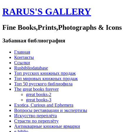
RARUS'S GALLERY
Fine Books,Prints,Photographs & Icons
Забавная библиография
Главная
Контакты
Ссылки
Rusbibliodatabase
Топ русских книжных продаж
Топ мировых книжных продаж
Топ 50 русского библиофила
The great books forever
great books-2
great books-3
Exotica, Curious and Ephemera
Вопросы реставрации и экспертизы
Искусство переплёта
Страсти по переплёту
Антикварные книжные ярмарки
e-biblio