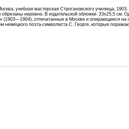
сква, учебная мастерская Строгановского училища, 1903. 
 обрезаны неровно. В издательской обложке. 33х25,5 см. О
в» (1903—1904), отпечатанные в Москве и опирающиеся на 
м немецкого поэта-символиста С. Георге, которые поражаю