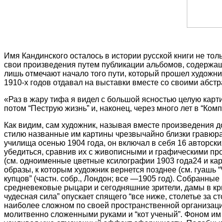
Имя Кандинского осталось в истории русской книги не тол
свои произведения путем публикации альбомов, содержащ
лишь отмечают начало того пути, который прошел художник
1910-х годов отдавал на выставки вместе со своими абст
«Раз в жару тифа я видел с большой ясностью целую картину
потом “Пеструю жизнь” и, наконец, через много лет в “Ко
Как видим, сам художник, называя вместе произведения д
стилю названные им картины чрезвычайно близки гравюра
училища осенью 1904 года, он включал в себя 16 авторск
убедиться, сравнив их с живописными и графическими прои
(см. одноименные цветные ксилографии 1903 года24 и карт
образы, к которым художник вернется позднее (см. гуашь “V
купцов” (частн. собр., Лондон; все —1905 год). Собранны
средневековые рыцари и сегодняшние зрители, дамы в кри
чудесная сила” опускает спящего “все ниже, столетье за 
наиболее сложном по своей пространственной организаци
молитвенно сложенными руками и “кот ученый”. Фоном им 