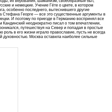
роды, их верования, шаманизм, своеобразный быт,
ские и немецкие. Учение Гёте о цвете, в котором
га, особенно последнего, вытеснившего другие
а Стефана Георге — все это существенные аргументы в
емецки. И поэтому по приезде в Германию воспринял все
сам Кандинский неоднократно писал о том впечатлении,
проникался, путешествуя на Север и попадая в простые
 роль в его жизни играло православие, пусть не всегда
ей духовностью. Москва оставила наиболее сильные