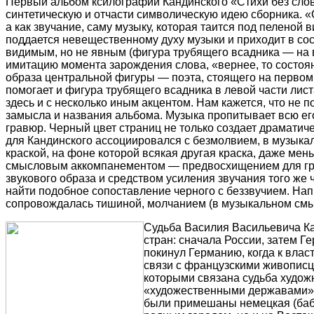
Первый альбом ксилографий Кандинского «Стихи без слов
синтетическую и отчасти символическую идею сборника. «С
а как звучание, саму музыку, которая таится под пеленой 
поддается невещественному духу музыки и приходит в сос
видимым, но не явным (фигура трубящего всадника — на в
имитацию момента зарождения слова, «вернее, то состоян
образа центральной фигуры — поэта, стоящего на первом
помогает и фигура трубящего всадника в левой части лис
здесь и с несколько иным акцентом. Нам кажется, что не 
замысла и названия альбома. Музыка пропитывает всю его
гравюр. Черный цвет страниц не только создает драматич
для Кандинского ассоциировался с безмолвием, в музыка
краской, на фоне которой всякая другая краска, даже ме
смысловым аккомпанементом — предвосхищением для гра
звукового образа и средством усиления звучания того же
найти подобное сопоставление черного с беззвучием. Нап
сопровождалась тишиной, молчанием (в музыкальном смы
Судьба Василия Васильевича Ка
стран: сначала России, затем 
покинул Германию, когда к влас
связи с французскими живописца
которыми связана судьба художн
«художественными державами». 
были примешаны немецкая (бабуш