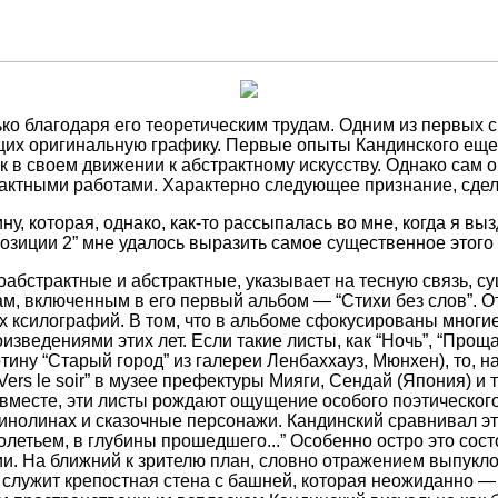
ько благодаря его теоретическим трудам. Одним из первых 
их оригинальную графику. Первые опыты Кандинского еще 
 в своем движении к абстрактному искусству. Однако сам о
рактными работами. Характерно следующее признание, сдел
, которая, однако, как-то рассыпалась во мне, когда я вызд
мпозиции 2” мне удалось выразить самое существенное этог
оабстрактные и абстрактные, указывает на тесную связь, 
м, включенным в его первый альбом — “Стихи без слов”. О
их ксилографий. В том, что в альбоме сфокусированы многи
зведениями этих лет. Если такие листы, как “Ночь”, “Прощ
ину “Старый город” из галереи Ленбаххауз, Мюнхен), то, на
ers le soir” в музее префектуры Мияги, Сендай (Япония) и т
е вместе, эти листы рождают ощущение особого поэтическог
нолинах и сказочные персонажи. Кандинский сравнивал это 
столетьем, в глубины прошедшего...” Особенно остро это со
и. На ближний к зрителю план, словно отражением выпукло
служит крепостная стена с башней, которая неожиданно — 