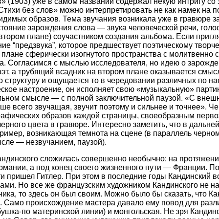
» (1903) уже в самом названии содержал некую интригу со
тихи без слов» можно интерпретировать не как намек на по
видимых образов. Тема звучания возникала уже в гравюре заг
тояние зарождения слова — звука человеческой речи, голо
тором плане) соучастником создания альбома. Если пригля
ие “предзвука”, которое предшествует поэтическому творче
 плане сферически изогнутого пространства с молитвенно
та. Согласимся с мыслью исследователя, но идею о зарожд
поэт, а трубящий всадник на втором плане оказывается смы
 структуру и ощущается то в чередовании различных по на
еское настроение, он исполняет свою «музыкальную» парти
льном смысле — с полной заключительной паузой. «С внеш
ньше всего звучащая, звучит поэтому и сильнее и точнее».
фических образов каждой страницы, своеобразным первоэ
 черного цвета в гравюре. Интересно заметить, что в даль
ример, возникающая темнота на сцене (в параллель черном
сле — незвучанием, паузой).
ндинского сложилась совершенно необычно: на протяжени
Германии, а под конец своего жизненного пути — Франции. 
ти пришел Гитлер. При этом в последние годы Кандинский 
ми. Но все же французским художником Кандинского не наз
ика, то здесь он был своим. Можно было бы сказать, что К
Само происхождение мастера давало ему повод для разли
ка-по материнской линии) и монгольская. Не зря Кандинск