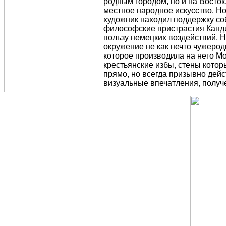
родным городом, но и на Восток
местное народное искусство. Но
художник находил поддержку со
философские пристрастия Канди
пользу немецких воздействий. Н
окружение не как нечто чужеродн
которое производила на него Мо
крестьянские избы, стены котор
прямо, но всегда призывно дей
визуальные впечатления, получ