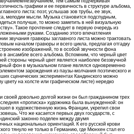
 звучанием/незвучанием, тем самым подчеркивая
этичность графики и ее первичность в структуре альбома,
лавного листа: поэт, услышав зов трубы, ее звук,
са, мелодии мысли. Музыка становится подспудным,
деться получше, то можно заметить в ней визуальную
ству». Такое прочтение следует в первую очередь из
 сложенными руками. Созданию этого впечатления
ении звучания гравюры заглавного листа можно трактовать
словым началом гравюры и всего цикла, предлагая отгадку
строению изображений, то в особой звучности фона
ю в ансамбле всего альбома. Вспомним, что черный цвет
ней стороны черный цвет является наиболее беззвучной
 Черный фон в музыкальном плане являлся одновременно
лементом зарождения из паузы-молчания поэтического и
нейших сценических экспериментах Кандинского можно
у цвету на холсте или графическом листе) нередко
и своей довольно долгой жизни он был гражданином трех
Последняя «прописка» художника была вынужденной: он
вошел в художественную жизнь Франции, укрепил свои
овешь. Что же касается первых двух государств, с
андинский законно поделен между двумя
чных национальных ориентаций. К его русской крови
ого тянуло не только в Германию, где Мюнхен стал его