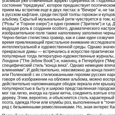
усиливая уже отмеченный эффект сферичности. Подобным
состояние “предзвука”, которое предшествует поэтическом
прием мы встретим еще в двух листах: в “Вечере” и, не так
в русском кафтане, среди пестрой толпы горожан и купцо
альбому. Скрытый музыкальный ритм чувствуется в том, ка
(“Розы” и “Горное озеро”) и одно громкое (“Зрители”) и т
ведущая роль в создании особого, драматического настр
изобразительное поле также наполовину заполнено черным
Черно-белая стилистика гравюр, как и сами идеи созвучия
время привлекающий пристальное внимание исследователе
интеллектуальной и художественной среды. Однако значен
прекрасные дамы — встречались в искусстве практически к
популярные тогда литературно-художественные журналы, изда
Лондоне (“The Jellow Book”) и, наконец, в Петербурге (“Ми
специфический стиль “конца века”. Однако немецкие впеч
влияниями”. И действительно, невозможно до конца понят
или Поленовой с их стилизованными героями русских наро
говоря об изображении на обложке альбома, можно воспри
действительно напоминающее ободок зеркала или крышку
популярностью в быту и широко представленная городски
мог так легко, иногда на грани китча, соединять взятые 
дереву. Этим, вероятно, и объясняется столь характерный
поэта, одежда Ночи или клумбы роз, выполненные в “точе
ряд с безымянными ремесленниками. Но, зная интерес Канд