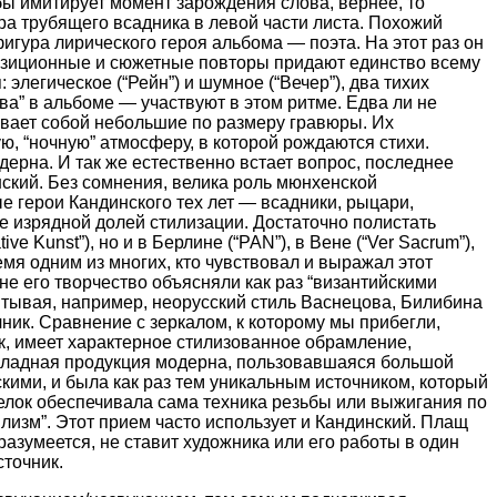
ы имитирует момент зарождения слова, вернее, то
ра трубящего всадника в левой части листа. Похожий
 фигура лирического героя альбома — поэта. На этот раз он
омпозиционные и сюжетные повторы придают единство всему
легическое (“Рейн”) и шумное (“Вечер”), два тихих
ова” в альбоме — участвуют в этом ритме. Едва ли не
ывает собой небольшие по размеру гравюры. Их
ю, “ночную” атмосферу, в которой рождаются стихи.
дерна. И так же естественно встает вопрос, последнее
ский. Без сомнения, велика роль мюнхенской
е герои Кандинского тех лет — всадники, рыцари,
же изрядной долей стилизации. Достаточно полистать
 Kunst”), но и в Берлине (“PAN”), в Вене (“Ver Sacrum”),
ремя одним из многих, кто чувствовал и выражал этот
не его творчество объясняли как раз “византийскими
читывая, например, неорусский стиль Васнецова, Билибина
ник. Сравнение с зеркалом, к которому мы прибегли,
к, имеет характерное стилизованное обрамление,
икладная продукция модерна, пользовавшаяся большой
ими, и была как раз тем уникальным источником, который
оделок обеспечивала сама техника резьбы или выжигания по
лизм”. Этот прием часто использует и Кандинский. Плащ
азумеется, не ставит художника или его работы в один
сточник.