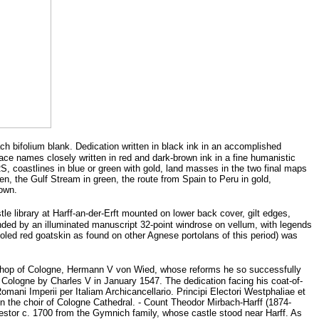
 each bifolium blank. Dedication written in black ink in an accomplished
lace names closely written in red and dark-brown ink in a fine humanistic
oastlines in blue or green with gold, land masses in the two final maps
en, the Gulf Stream in green, the route from Spain to Peru in gold,
rown.
tle library at Harff-an-der-Erft mounted on lower back cover, gilt edges,
ded by an illuminated manuscript 32-point windrose on vellum, with legends
d goatskin as found on other Agnese portolans of this period) was
ishop of Cologne, Hermann V von Wied, whose reforms he so successfully
 Cologne by Charles V in January 1547. The dedication facing his coat-of-
ni Imperii per Italiam Archicancellario. Principi Electori Westphaliae et
in the choir of Cologne Cathedral. - Count Theodor Mirbach-Harff (1874-
stor c. 1700 from the Gymnich family, whose castle stood near Harff. As