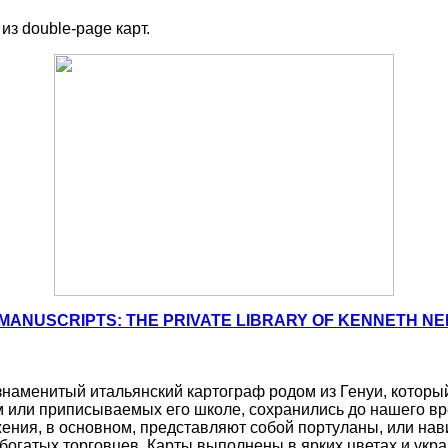
из double-page карт.
 MANUSCRIPTS: THE PRIVATE LIBRARY OF KENNETH NEB
— знаменитый итальянский картограф родом из Генуи, которы
им или приписываемых его школе, сохранились до нашего в
жения, в основном, представляют собой портуланы, или на
богатых торговцев. Карты выполнены в ярких цветах и ук