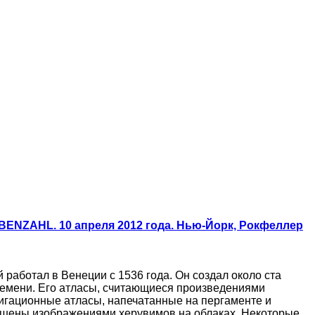
ENZAHL. 10 апреля 2012 года. Нью-Йорк, Рокфеллер
й работал в Венеции c 1536 года.
Он создал около ста
ремени. Его атласы, считающиеся произведениями
вигационные атласы, напечатанные на пергаменте и
рашены изображениями херувимов на облаках. Некоторые