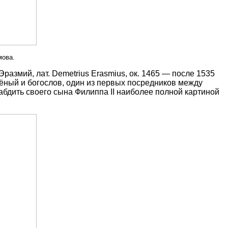
мова.
азмий, лат. Demetrius Erasmius, ок. 1465 — после 1535
учёный и богослов, один из первых посредников между
абдить своего сына Филиппа II наиболее полной картиной