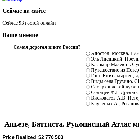
Сейчас на сайте
Сейчас 93 гостей онлайн
Ваше мнение
Самая дорогая книга России?
Апостол. Москва, 156
Эль Лисицкий. Проуны
Казимир Малевич. Суп
Путешествие из Петерб
Ганц Кюхельгартен, ид
Виды села Грузино. С
Самаркандский куфиче
Солнцев Ф.Г. Древност
Висковатов А.В. Исто
Крученых А., Розанова
Аньезе, Баттиста. Рукописный Атлас м
Price Realized $2 770 500