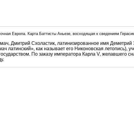
очная Европа. Карта Баттисты Аньезе, восходящая к сведениям Гераси
ач, Дмитрий Схоластик, латинизированное имя Деметрий Эр
мач латинский», как называет его Никоновская летопись), 
осударством. По заказу императора Карла V, желавшего сн
у.