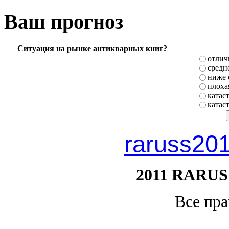
Ваш прогноз
Ситуация на рынке антикварных книг?
отлич
средн
ниже 
плоха
катас
катас
raruss20
2011 RARUS
Все пр