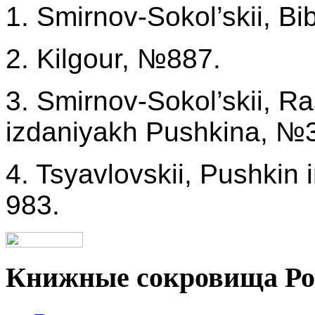
1. Smirnov-Sokol’skii, B
2. Kilgour, №887.
3. Smirnov-Sokol’skii, R
izdaniyakh Pushkina, №3
4. Tsyavlovskii, Pushkin
983.
Книжные сокровища Ро