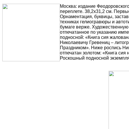
Москва: издание Феодоровского
переплете. 38,2х31,2 см. Первы
Орнаментация, буквицы, застав
техниках гелиогравюры и автот
бумаге верже. Художественную 
отпечатанное по указанию импе
подносной: «Книга сия жалован
Николаевичу Гревениц – литог
Праздником». Ниже роспись Нико
отпечатан золотом: «Книга сия
Роскошный подносной экземпля