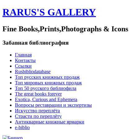
RARUS'S GALLERY
Fine Books,Prints,Photographs & Icons
Забавная библиография
Главная
Контакты
Ссылки
Rusbibliodatabase
Топ русских книжных продаж
Топ мировых книжных продаж
Топ 50 русского библиофила
The great books forever
Exotica, Curious and Ephemera
Вопросы реставрации и экспертизы
Искусство переплёта
Страсти по переплёту
Антикварные книжные ярмарки
e-biblio