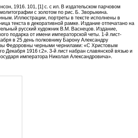
нсон, 1916.
101, [1] с.
с ил. В издательском парчовом
омолитографии с золотом по рис. Б. Зворыкина.
киным.
Иллюстрации, портреты в тексте исполнены в
ица текста в декоративной рамке. Издание отпечатано на
ельный русский художник В.М. Васнецов. Издание,
ого подарка от имени императорской четы. 1-й лист-
абря в 25 день полковнику Барону Александру
ндры Федоровны черными чернилами: «С Христовым
о Декабря 1916 г.2». 3-й лист набран славянской вязью и
 государя императора Николая Александровича».