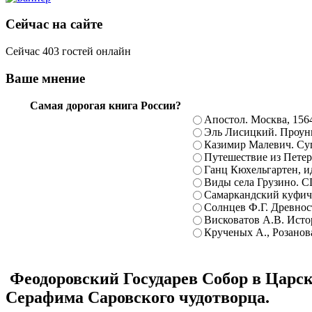
Сейчас на сайте
Сейчас 403 гостей онлайн
Ваше мнение
Самая дорогая книга России?
Апостол. Москва, 156
Эль Лисицкий. Проуны
Казимир Малевич. Суп
Путешествие из Петерб
Ганц Кюхельгартен, ид
Виды села Грузино. С
Самаркандский куфиче
Солнцев Ф.Г. Древност
Висковатов А.В. Исто
Крученых А., Розанова
Феодоровский Государев Собор в Царск
Серафима Саровского чудотворца.