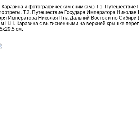
Н. Каразина и фотографическим снимкам.) Т.1. Путешествие 
л. портреты. Т.2. Путешествие Государя Императора Николая II
ря Императора Николая II на Дальний Восток и по Сибири (В 
ам Н.Н. Каразина с вытисненными на верхней крышке пере
5x29,5 см.