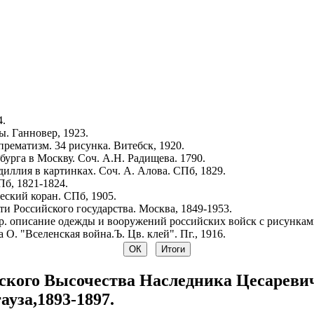
4.
. Ганновер, 1923.
рематизм. 34 рисунка. Витебск, 1920.
урга в Москву. Соч. А.Н. Радищева. 1790.
иллия в картинках. Соч. А. Алова. СПб, 1829.
Пб, 1821-1824.
ский коран. СПб, 1905.
и Российского государства. Москва, 1849-1953.
р. описание одежды и вооружений российских войск с рисунками.
 О. "Вселенская война.Ъ. Цв. клей". Пг., 1916.
ого Высочества Наследника Цесаревича.
ауза,1893-1897.