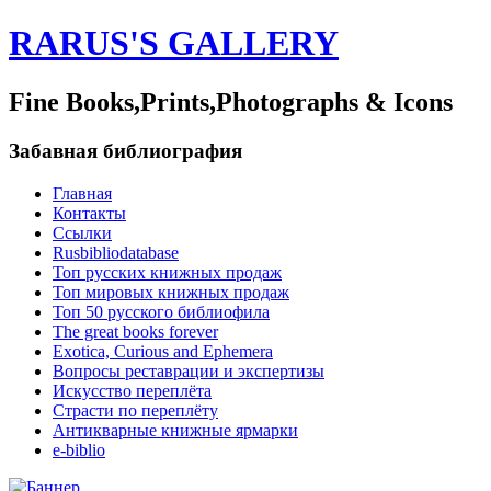
RARUS'S GALLERY
Fine Books,Prints,Photographs & Icons
Забавная библиография
Главная
Контакты
Ссылки
Rusbibliodatabase
Топ русских книжных продаж
Топ мировых книжных продаж
Топ 50 русского библиофила
The great books forever
Exotica, Curious and Ephemera
Вопросы реставрации и экспертизы
Искусство переплёта
Страсти по переплёту
Антикварные книжные ярмарки
e-biblio