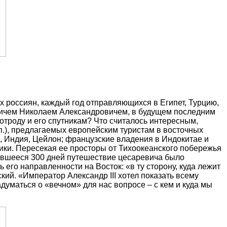
х россиян, каждый год отправляющихся в Египет, Турцию,
евичем Николаем Александровичем, в будущем последним
отроду и его спутникам? Что считалось интересным,
 п.), предлагаемых европейским туристам в восточных
н, Индия, Цейлон; французские владения в Индокитае и
ки. Пересекая ее просторы от Тихоокеанского побережья
Длившееся 300 дней путешествие цесаревича было
го направленности на Восток: «в ту сторону, куда лежит
кий. «Император Александр III хотел показать всему
задуматься о «вечном» для нас вопросе – с кем и куда мы