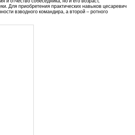
мя и отчество собеседника, но и его возраст,
ки. Для приобретения практических навыков цесаревич
ности взводного командира, а второй – ротного