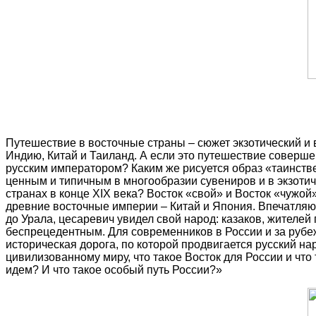
Путешествие в восточные страны – сюжет экзотический и 
Индию, Китай и Таиланд. А если это путешествие соверш
русским императором? Каким же рисуется образ «таинстве
ценным и типичным в многообразии сувениров и в экзотиче
странах в конце XIX века? Восток «свой» и Восток «чужо
древние восточные империи – Китай и Япония. Впечатляю
до Урала, цесаревич увидел свой народ: казаков, жителе
беспрецедентным. Для современников в России и за рубеж
историческая дорога, по которой продвигается русский нар
цивилизованному миру, что такое Восток для России и что 
идем? И что такое особый путь России?»