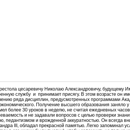
рестола цесаревичу Николаю Александровичу, будущему Импе
оенную службу и принимает присягу. В этом возрасте он им
учению ряда дисциплин, предусмотренных программами Ака
 экономического. Получение высшего образования заняло у
мел более 30 уроков в неделю, не считая ежедневных часо
певаемость и не задавали вопросов с целью проверки знани
ю, педантизмом и врожденной аккуратностью. Он всегда в
ксандра III, обладал прекрасной памятью. Легко запоминал