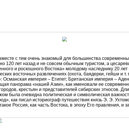
вместе с тем очень знакомый для большинства современны
ено 120 лет назад и не совсем обычным туристом, а цесар
нного и роскошного Востока» молодому наследнику 20 лет 
ских восточных развлечениях (охота, баядерки, гейши и т.
й»: Османская империя – Египет; Британская империя – Аде
щая панорама «нашей Азии», как именовали ее современни
й городов, крестьян и представителей сибирских этносов. 
ом была очевидна политическая и символическая важность е
од», как писал историограф путешествия князь Э. Э. Ухтомс
такое Россия, как часть Востока, в эпоху Его правления, и 