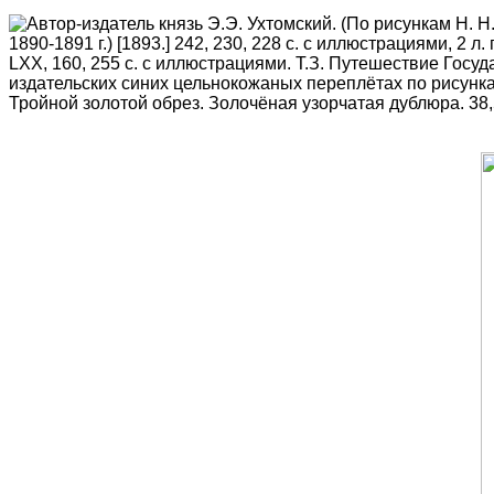
Автор-издатель князь Э.Э. Ухтомский. (По рисункам Н. 
1890-1891 г.) [1893.] 242, 230, 228 с. с иллюстрациями, 2 
LXX, 160, 255 с. с иллюстрациями. Т.З. Путешествие Госуда
издательских синих цельнокожаных переплётах по рисунк
Тройной золотой обрез. Золочёная узорчатая дублюра. 38,