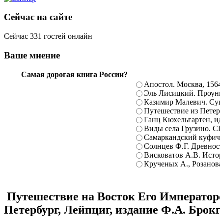
Сейчас на сайте
Сейчас 331 гостей онлайн
Ваше мнение
Самая дорогая книга России?
Апостол. Москва, 156
Эль Лисицкий. Проуны
Казимир Малевич. Суп
Путешествие из Петерб
Ганц Кюхельгартен, ид
Виды села Грузино. С
Самаркандский куфиче
Солнцев Ф.Г. Древност
Висковатов А.В. Исто
Крученых А., Розанова
Путешествие на Восток Его Императорск
Петербург, Лейпциг, издание Ф.А. Брокг