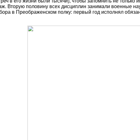
треч в его жизни были тысячи), чтобы запомнить не только и
ж. Вторую половину всех дисциплин занимали военные нау
бора в Преображенском полку: первый год исполнял обязан