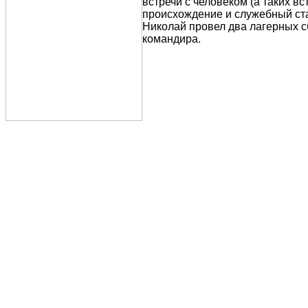
встречи с человеком (а таких вс
происхождение и служебный ста
Николай провел два лагерных с
командира.