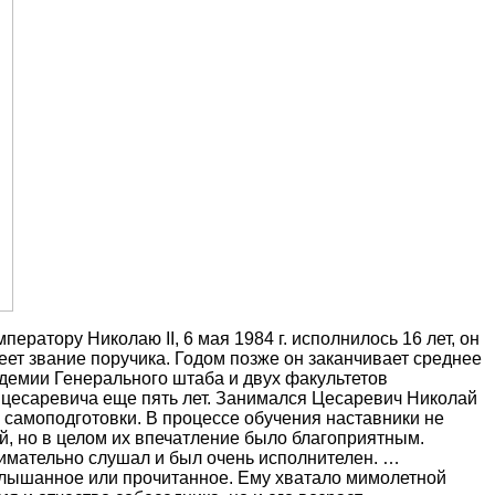
ратору Николаю II, 6 мая 1984 г. исполнилось 16 лет, он
еет звание поручика. Годом позже он заканчивает среднее
демии Генерального штаба и двух факультетов
 цесаревича еще пять лет. Занимался Цесаревич Николай
в самоподготовки. В процессе обучения наставники не
й, но в целом их впечатление было благоприятным.
нимательно слушал и был очень исполнителен. …
 услышанное или прочитанное. Ему хватало мимолетной