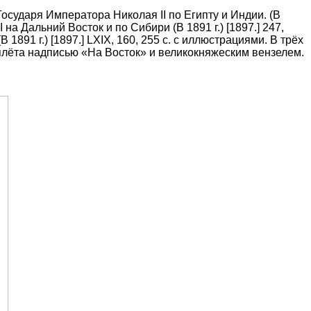
Государя Императора Николая II по Египту и Индии. (В
 на Дальний Восток и по Сибири (В 1891 г.) [1897.] 247,
1891 г.) [1897.] LXIX, 160, 255 с. с иллюстрациями. В трёх
плёта надписью «На Восток» и великокняжеским вензелем.