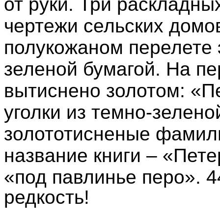
от руки. Три раскладны
чертежи сельских домов
полукожаном перелете 
зеленой бумагой. На п
вытиснено золотом: «П
уголки из темно-зелено
золототисненые фамили
название книги – «Пете
«под павлинье перо». 4
редкость!