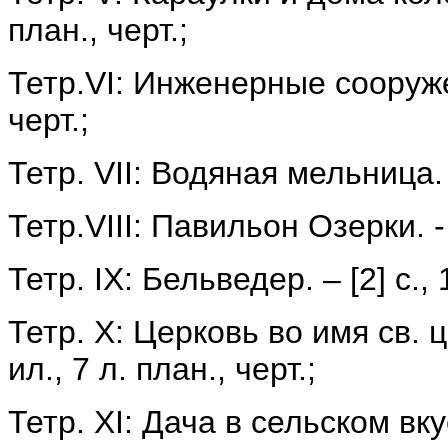
план., черт.;
Тетр.VI: Инженерные сооружения
черт.;
Тетр. VII: Водяная мельница. - 
Тетр.VIII: Павильон Озерки. - [2
Тетр. IX: Бельведер. – [2] с., 1
Тетр. X: Церковь во имя св. ц
ил., 7 л. план., черт.;
Тетр. XI: Дача в сельском вкусе.