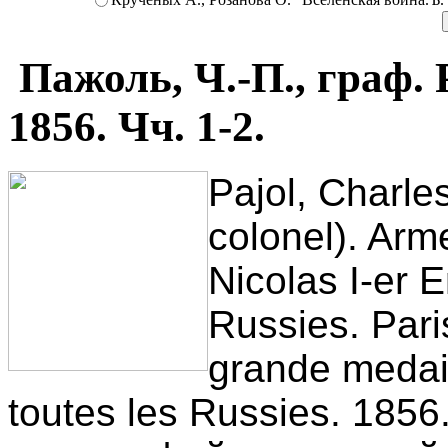
Пажоль, Ч.-П., граф.
1856. Чч. 1-2.
Pajol, Charle
colonel). Ar
Nicolas I-er 
Russies. Pari
grande medail
toutes les Russies. 185