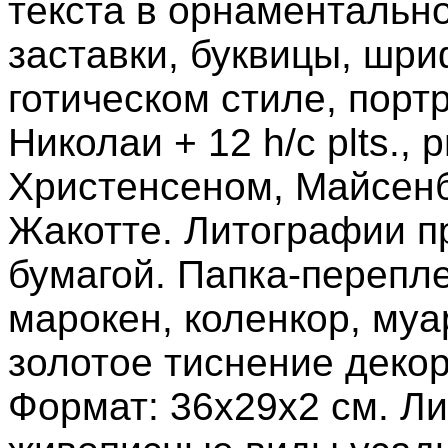
текста в орнаментальн
заставки, буквицы, шр
готическом стиле, порт
Николаи + 12 h/c plts.,
Христенсеном, Майсен
Жакотте. Литографии п
бумагой. Папка-перепле
марокен, коленкор, муа
золотое тиснение дек
Формат: 36х29х2 см. Л