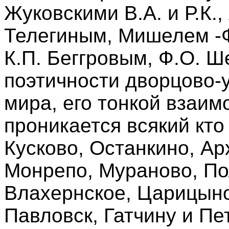
Жуковскими В.А. и Р.К.,
Телегиным, Мишелем -
К.П. Беггровым, Ф.О. Ш
поэтичности дворцово-у
мира, его тонкой взаим
проникается всякий кто
Кусково, Останкино, Ар
Монрепо, Мураново, По
Влахернское, Царицыно
Павловск, Гатчину и Пе