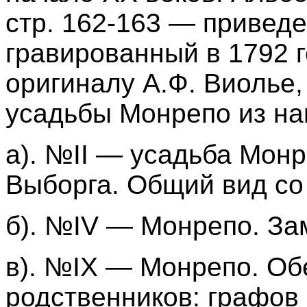
стр. 162-163 — привед
гравированный в 1792 г
оригиналу А.Ф. Виолье,
усадьбы Монрепо из на
а). №II — усадьба Монр
Выборга. Общий вид со
б). №IV — Монрепо. За
в). №IX — Монрепо. Об
родственников: графов 