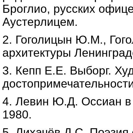
Броглио, русских офиц
Аустерлицем.
2. Гоголицын Ю.М., Гог
архитектуры Ленинградс
3. Кепп Е.Е. Выборг. Х
достопримечательности.
4. Левин Ю.Д. Оссиан в 
1980.
5. Лихачёв Д.С. Поэзия