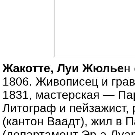
Жакотте, Луи Жюлье
н 
1806. Живописец и гра
1831, мастерская — Пар
Литограф и пейзажист,
(кантон Ваадт), жил в 
(департамент Эр-э-Луа