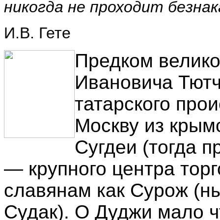
никогда не проходит безнак
И.В. Гете
Предком великого русского поэта Федора Ивановича Тютчева был некий Дуджи, татарского происхождения, прибывший в Москву из крымского портового города Сугдеи (тогда принадлежавшего Венеции) — крупного центра торговли, известного восточным славянам как Сурож (ныне поселок городского типа Судак). О Дуджи мало что известно. Сопровождал знаменитого венецианского путешественника Марко Поло, но почему-то не отправился с ним далее на Восток, а, попав в столицу набирающего силу Московского княжества, остался здесь и, как говорится, пустил корни. От Дуджи ведет свое происхождение родоначальник знатного дворянского рода Тютчевых — Захарий Тутчев (Тючев, ок. 1360–1400). Это видный государственный деятель Московской Руси в период национального возрождения, сподвижник Великого Князя московского и владимирского Дмитрия Ивановича Донского. По материнской линии дедом Федора Ивановича Тютчева был Лев Васильевич Толстой (1740–1816). Таким образом, поэт состоял в дальнем родстве со знаменитыми русскими писателями Львом Николаевичем и Алексеем Константиновичем Толстыми. Бабушка поэта по линии матери, Екатерина Михайловна (? – 1788), была родной сестрой известного полководца и политического деятеля Александра Михайловича Римского-Корсакова. После внезапной смерти Екатерины Михайловны ее муж отдал своих детей на обучение и воспитание в дома родственников. Екатерина Львовна Толстая (1776 – 1866), мать поэта, попала в дом своей тети по отцу, Анны Васильевны, мужем которой был граф Федор Андреевич Остерман, сын знаменитого дипломата и сподвижника Петра I, Андрея Ивановича Остермана. Федор и Иван Андреевичи Остерманы были последними представителями своего рода, поэтому по их просьбе и по указу императрицы Екатерины II фамилия Остерманов была передана их внучатому племяннику Андрею Ивановичу Остерману-Толстому. Свойство по женской линии на Руси всегда ценилось, поэтому у Тютчевых сохранялись самые теплые отношения с Остерманами. Федор Андреевич и Анна Васильевна Остерманы заботливо опекали свою племянницу, и именно в московском доме Остерманов произошло ее знакомство с гвардии поручиком Иваном Николаевичем Тютчевым (1768 – 1846), сыном Николая Андреевича и Пелагеи Денисовны Тютчевых. В 1798 году Иван Николаевич и Екатерина Львовна поженились и после свадьбы уехали в Овстуг. Мусульманское происхождение Федора Ивановича сыграло немаловажную роль в его отношениях с женщинами: он проявлял склонность к полигамии. ...Но пора уже обратиться к этой труднейшей, даже мучительной для всякого, кто думает о ней серьезно, теме — теме двойной любви Тютчева. Все обстояло именно так: поэт в самом деле долгие годы и не раз испытывал подлинную любовь одновременно к двум женщинам, т.е. был крайне полигамен! В 1833 году, в то время, когда постоянно испытывавшая материальные затруднения семья поэта насчитывала уже трех дочерей, а долги росли с каждым годом, супружеская жизнь Тютчевых осложнилась и обстоятельствами иного рода. В феврале этого года, на балу, произошла первая встреча поэта с будущей второй женой, баронессой Эрнестиной Дёрнберг (урожденной Пфеффель, внучатой племянницей известного немецкого баснописца Карла Пфеффеля), занимавшей одно из первых мест в ряду мюнхенских красавиц. Через несколько дней после этой встречи нелюбимый муж Эрнестины барон Фриц Дёрнберг неожиданно умер от брюшного тифа. Многое осталось скрытым в истории отношений Федора Ивановича Тютчева с Эрнестиной Дёрнберг. Однако дошедшие до нас письменные намеки и отголоски, отрывки из дневников и фрагменты некоторых стихотворений свидетельствуют о том, что это не было чуждое «взрывам страстей» увлечение, подобное любви-дружбе к «прекрасной Амалии». Нет, это была та самая «роковая страсть», которая, по словам самого Тютчева, «потрясает существование и в конце концов губит его». В Эрнестине поэт нашел, помимо красоты, ума, блестящей образованности, глубокую духовную близость. Она соверш