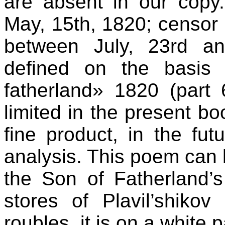
are absent in our copy
May, 15th, 1820; censor I
between July, 23rd a
defined on the basis
fatherland» 1820 (par
limited in the present bo
fine product, in the futu
analysis. This poem can b
the Son of Fatherland’s
stores of Plavil’shikov
roubles, it is on a white