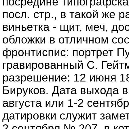
посредине типографская
посл. стр., в такой же 
виньетка - щит, меч, до
обложки в отличном со
фронтиспис: портрет П
гравированный C. Гейт
разрешение: 12 июня 1
Бируков. Дата выхода в
августа или 1-2 сентяб
датировки служит заме
2 сентября № 207, в ко