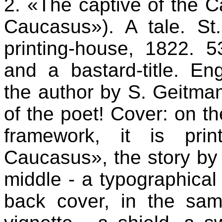
2. «The captive of the C
Caucasus»). A tale. St
printing-house, 1822. 53
and a bastard-title. Eng
the author by S. Geitma
of the poet! Cover: on the
framework, it is pri
Caucasus», the story by 
middle - a typographical 
back cover, in the sam