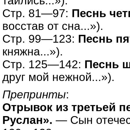
таились...»).
Стр. 81—97:
Песнь чет
восстав от сна...»).
Стр. 99—123:
Песнь пя
княжна...»).
Стр. 125—142:
Песнь 
друг мой нежной...»).
Препринты
:
Отрывок из третьей 
Руслан».
— Сын отечест