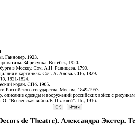
4.
. Ганновер, 1923.
рематизм. 34 рисунка. Витебск, 1920.
урга в Москву. Соч. А.Н. Радищева. 1790.
иллия в картинках. Соч. А. Алова. СПб, 1829.
Пб, 1821-1824.
ский коран. СПб, 1905.
и Российского государства. Москва, 1849-1953.
р. описание одежды и вооружений российских войск с рисунками.
 О. "Вселенская война.Ъ. Цв. клей". Пг., 1916.
 (Decors de Theatre). Александра Экстер.