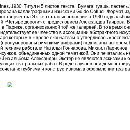
mines, 1930. Титул и 5 листов текста. Бумага, гуашь, пасте
ована каллиграфными изысками Guido Colluci. Формат издан
ого творчества Экстер стало исполнение в 1930 году альбо
 «Четыре дороги» с предисловием Александра Таирова. В 
 в Париже, организованной той же галереей. В то время о
идетельствует ее членство в ассоциации абстрактного иску
аря которым в Европе окончательно утвердилась «респект
20 (пронумерованы римскими цифрами) подписаны автором.
ой технике работали Наталья Гончарова, Михаил Ларионов,
рисунков, объединенных одной тематикой. Они печатались
ий из альбома Александры Экстер не являются эскизами к
ующих театральных работ. В ряде случаев они демонстрир
 сочетания кубизма и конструктивизма в оформлении театр