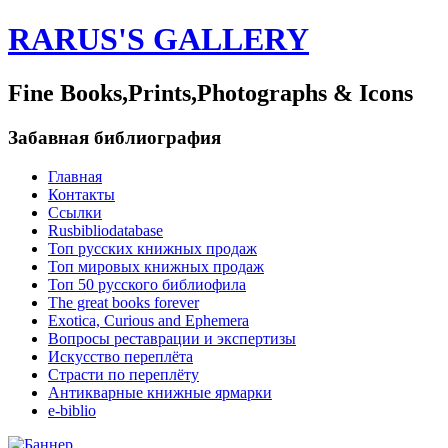
RARUS'S GALLERY
Fine Books,Prints,Photographs & Icons
Забавная библиография
Главная
Контакты
Ссылки
Rusbibliodatabase
Топ русских книжных продаж
Топ мировых книжных продаж
Топ 50 русского библиофила
The great books forever
Exotica, Curious and Ephemera
Вопросы реставрации и экспертизы
Искусство переплёта
Страсти по переплёту
Антикварные книжные ярмарки
e-biblio