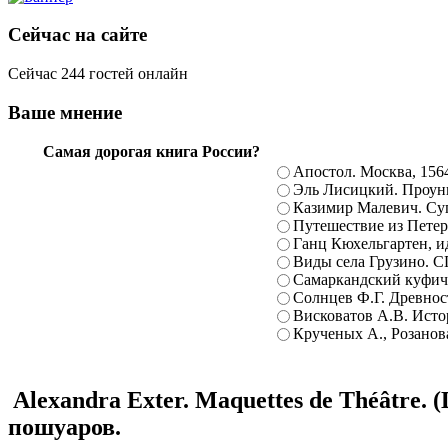
Сейчас на сайте
Сейчас 244 гостей онлайн
Ваше мнение
Самая дорогая книга России?
Апостол. Москва, 156
Эль Лисицкий. Проуны
Казимир Малевич. Суп
Путешествие из Петерб
Ганц Кюхельгартен, ид
Виды села Грузино. С
Самаркандский куфиче
Солнцев Ф.Г. Древност
Висковатов А.В. Исто
Крученых А., Розанова
Alexandra Exter. Maquettes de Théâtre.
пошуаров.