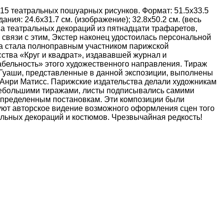
ль. 15 театральных пошуарных рисунков. Формат: 51.5х33.5
ия: 24.6x31.7 см. (изображение); 32.8x50.2 см. (весь
ма театральных декораций из пятнадцати трафаретов,
связи с этим, Экстер наконец удостоилась персональной
на стала полноправным участником парижской
сства «Круг и квадрат», издававшей журнал и
абельность» этого художественного направления. Тираж
 Гуаши, представленные в данной экспозиции, выполнены
 Анри Матисс. Парижские издательства делали художникам
 небольшими тиражами, листы подписывались самими
 определенным постановкам. Эти композиции были
уют авторское видение возможного оформления сцен того
альных декораций и костюмов. Чрезвычайная редкость!