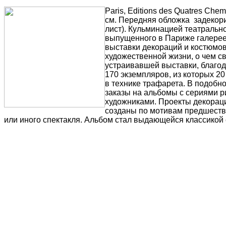
Paris, Editions des Quatres Che
см. Передняя обложка задекорир
лист). Кульминацией театральн
выпущенного в Париже галереей
выставки декораций и костюмов
художественной жизни, о чем св
устраивавшей выставки, благод
170 экземпляров, из которых 
в технике трафарета. В подобн
заказы на альбомы с сериями 
художниками. Проекты декорац
созданы по мотивам предшеств
или иного спектакля. Альбом стал выдающейся классикой