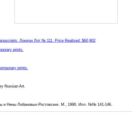
nuscripts. Лондон Лот № 111. Price Realized: $60,902
orary prints.
emporary prints.
ry Russian Art.
ты и Нины Лобановых-Ростовских. М., 1990. Илл. №№ 141-146.