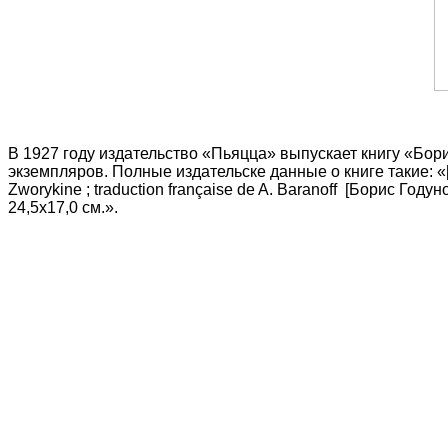
В 1927 году издательство «Пьяцца» выпускает книгу «Бо
экземпляров. Полные издательске данные о книге такие: «[Пушк
Zworykine ; traduction française de A. Baranoff [Борис Годунов
24,5х17,0 см.».