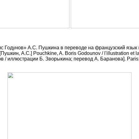
рис Годунов» А.С. Пушкина в переводе на французский язы
ин, А.С.] Pouchkine, A. Boris Godounov / l'illustration et la 
 / иллюстрации Б. Зворыкина; перевод А. Баранова]. Paris: L'Édi