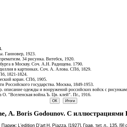
4.
. Ганновер, 1923.
рематизм. 34 рисунка. Витебск, 1920.
урга в Москву. Соч. А.Н. Радищева. 1790.
иллия в картинках. Соч. А. Алова. СПб, 1829.
Пб, 1821-1824.
ский коран. СПб, 1905.
и Российского государства. Москва, 1849-1953.
р. описание одежды и вооружений российских войск с рисунками.
 О. "Вселенская война.Ъ. Цв. клей". Пг., 1916.
ne, А. Boris Godounov. С иллюстрациями
иж: L'edition D'art H. Piazza, [1927]. Грав. тит. л., 135, [9