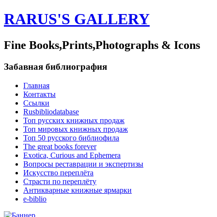
RARUS'S GALLERY
Fine Books,Prints,Photographs & Icons
Забавная библиография
Главная
Контакты
Ссылки
Rusbibliodatabase
Топ русских книжных продаж
Топ мировых книжных продаж
Топ 50 русского библиофила
The great books forever
Exotica, Curious and Ephemera
Вопросы реставрации и экспертизы
Искусство переплёта
Страсти по переплёту
Антикварные книжные ярмарки
e-biblio