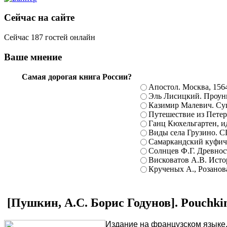
Сейчас на сайте
Сейчас 187 гостей онлайн
Ваше мнение
Самая дорогая книга России?
Апостол. Москва, 156
Эль Лисицкий. Проуны
Казимир Малевич. Суп
Путешествие из Петерб
Ганц Кюхельгартен, ид
Виды села Грузино. С
Самаркандский куфиче
Солнцев Ф.Г. Древност
Висковатов А.В. Исто
Крученых А., Розанова
[Пушкин, А.С. Борис Годунов]. Pouchki
Издание на французском языке. Пар