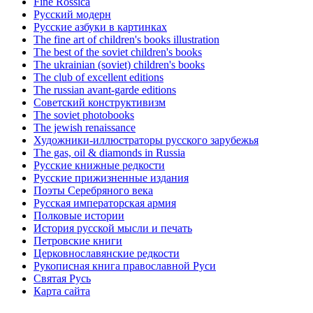
Fine Rossica
Русский модерн
Русские азбуки в картинках
The fine art of children's books illustration
The best of the soviet children's books
The ukrainian (soviet) children's books
The club of excellent editions
The russian avant-garde editions
Советский конструктивизм
The soviet photobooks
The jewish renaissance
Художники-иллюстраторы русского зарубежья
The gas, oil & diamonds in Russia
Русские книжные редкости
Русские прижизненные издания
Поэты Серебряного века
Русская императорская армия
Полковые истории
История русской мысли и печать
Петровские книги
Церковнославянские редкости
Рукописная книга православной Руси
Святая Русь
Карта сайта