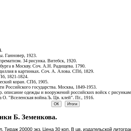
4.
. Ганновер, 1923.
рематизм. 34 рисунка. Витебск, 1920.
урга в Москву. Соч. А.Н. Радищева. 1790.
иллия в картинках. Соч. А. Алова. СПб, 1829.
Пб, 1821-1824.
ский коран. СПб, 1905.
и Российского государства. Москва, 1849-1953.
р. описание одежды и вооружений российских войск с рисунками.
 О. "Вселенская война.Ъ. Цв. клей". Пг., 1916.
нки Б. Земенкова.
 ил. Тираж 20000 экз. Цена 30 коп. В цв. издательской лито