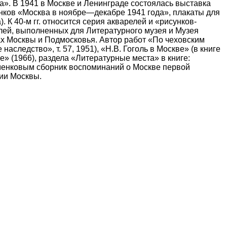
ва». В 1941 в Москве и Ленинграде состоялась выставка
нков «Москва в ноябре—декабре 1941 года», плакаты для
К 40-м гг. относится серия акварелей и «рисунков-
телей, выполненных для Литературного музея и Музея
тах Москвы и Подмосковья. Автор работ «По чеховским
аследство», т. 57, 1951), «Н.В. Гоголь в Москве» (в книге
е» (1966), раздела «Литературные места» в книге:
еменковым сборник воспоминаний о Москве первой
рии Москвы.