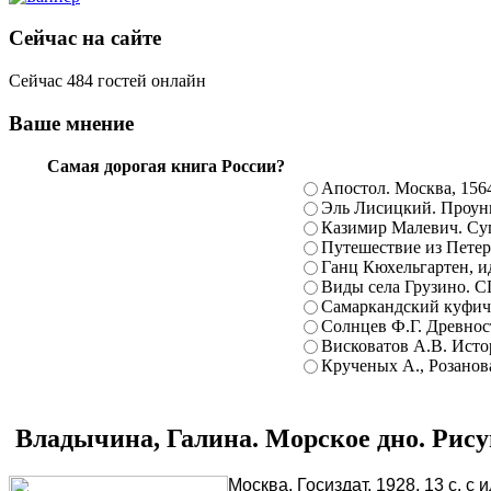
Сейчас на сайте
Сейчас 484 гостей онлайн
Ваше мнение
Самая дорогая книга России?
Апостол. Москва, 156
Эль Лисицкий. Проуны
Казимир Малевич. Суп
Путешествие из Петерб
Ганц Кюхельгартен, ид
Виды села Грузино. С
Самаркандский куфиче
Солнцев Ф.Г. Древност
Висковатов А.В. Исто
Крученых А., Розанова
Владычина, Галина. Морское дно. Рису
Москва, Госиздат, 1928. 13 с. с