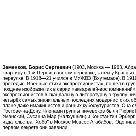
Земенков, Борис Сергеевич
(1903, Москва — 1963, Абра
квартиру в 1-м Переяславском переулке, затем у Красны
переулке. В 1918—21 учился в МУЖВЗ (Вхутемасе). В 1919
проседью. Военные стихи экспрессиониста», вошёл в груп
позднее изобразил их в серии «акварелей-воспоминаний»,
экспрессионистов в скандальную литературную группу ничево
четырёх самых значительных последних модернистских объ
плане даже имажинистов и ранних кубофутуристов. Она сл
Ростове-на-Дону. Членами группы ничевоков были Рюрик Р
Уманский, Сусанна Мар (Чалхушьян) и Константин Эрберг
издательства "Хобо" в Москве Мовсес Агабабов. Оценива
первом декрете они заявили: