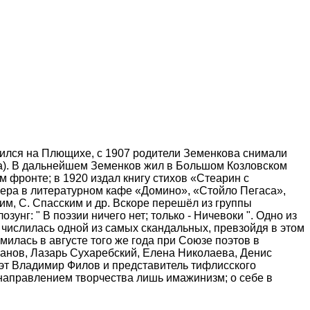
одился на Плющихе, с 1907 родители Земенкова снимали
ва). В дальнейшем Земенков жил в Большом Козловском
 фронте; в 1920 издал книгу стихов «Стеарин с
чера в литературном кафе «Домино», «Стойло Пегаса»,
им, С. Спасским и др. Вскоре перешёл из группы
зунг: " В поэзии ничего нет; только - Ничевоки ". Одно из
 числилась одной из самых скандальных, превзойдя в этом
илась в августе того же года при Союзе поэтов в
Ранов, Лазарь Сухаребский, Елена Николаева, Денис
оэт Владимир Филов и представитель тифлисского
направлением творчества лишь имажинизм; о себе в