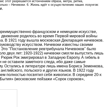
зис этот разрешается истончением образа, метра, ритма,
 только – Ничевоки. 6. Жизнь идёт к осуществлению наших лозунгов:
и.
 преимущественно французском и немецком искусстве,
е движение родилось во время Первой мировой войны
ства. В 1921 году вышла московская Декларация ничевоков.
 руководству искусством. Ничевоки известны своими
ь. Это "Постановление ревтрибунала Ничевоков" было
ло двух лет: 1920-1922) ничевоки смогли выпустить лишь
ду Рюрик Рок эмигрировал в Западную Европу. А гибель в
и не оставили заметного следа, ибо даже самые
зму. Остались в литературе лишь имена Бориса Земенкова,
глийского, польского и других языков. В 1922 году
ем полностью посвятил себя живописи. В середине 20-х
«Бытия» (московские пейзажи «Сорок сороков»,