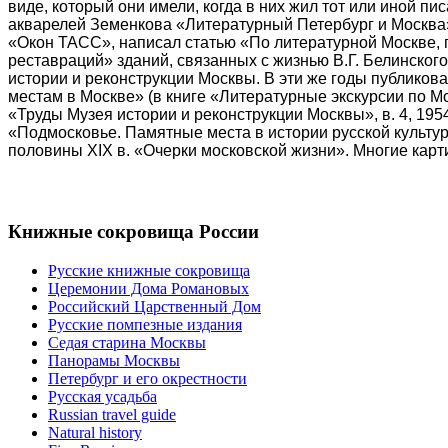
виде, который они имели, когда в них жил тот или иной п
акварелей Земенкова «Литературный Петербург и Москва»
«Окон ТАСС», написал статью «По литературной Москве, по
реставраций» зданий, связанных с жизнью В.Г. Белинского
истории и реконструкции Москвы. В эти же годы публиков
местам в Москве» (в книге «Литературные экскурсии по Мос
«Труды Музея истории и реконструкции Москвы», в. 4, 195
«Подмосковье. Памятные места в истории русской культ
половины XIX в. «Очерки московской жизни». Многие карт
Книжные сокровища России
Русские книжные сокровища
Церемонии Дома Романовых
Российский Царственный Дом
Русские помпезные издания
Седая старина Москвы
Панорамы Москвы
Петербург и его окрестности
Русская усадьба
Russian travel guide
Natural history