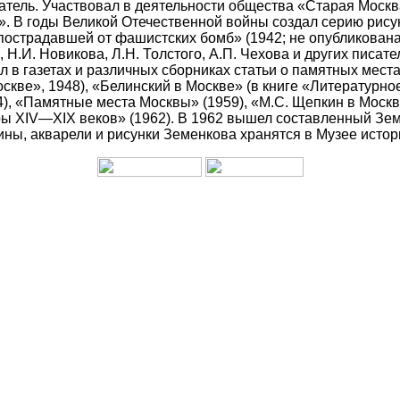
исатель. Участвовал в деятельности общества «Старая Моск
. В годы Великой Отечественной войны создал серию рису
страдавшей от фашистских бомб» (1942; не опубликована). 
, Н.И. Новикова, Л.Н. Толстого, А.П. Чехова и других писа
ал в газетах и различных сборниках статьи о памятных мес
кве», 1948), «Белинский в Москве» (в книге «Литературное н
4), «Памятные места Москвы» (1959), «М.С. Щепкин в Москв
уры XIV—XIX веков» (1962). В 1962 вышел составленный З
ины, акварели и рисунки Земенкова хранятся в Музее исто