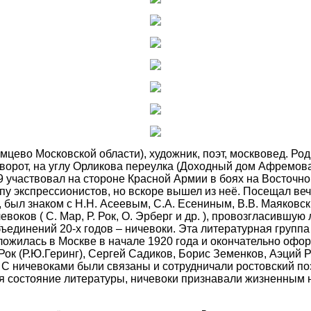
мцево Московской области), художник, поэт, москвовед. Р
х ворот, на углу Орликова переулка (Доходный дом Афремо
 участвовал на стороне Красной Армии в боях на Восточном
пу экспрессионистов, но вскоре вышел из неё. Посещал ве
 был знаком с Н.Н. Асеевым, С.А. Есениным, В.В. Маяковск
ков ( С. Мар, Р. Рок, О. Эрберг и др. ), провозгласившую ло
единений 20-х годов – ничевоки. Эта литературная группа
ожилась в Москве в начале 1920 года и окончательно оформ
ок (Р.Ю.Геринг), Сергей Садиков, Борис Земенков, Аэций 
. С ничевоками были связаны и сотрудничали ростовский п
я состояние литературы, ничевоки признавали жизненным 