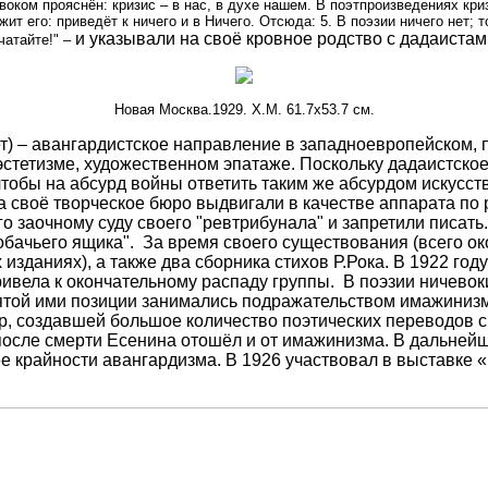
оком прояснён: кризис – в нас, в духе нашем. В поэтпроизведениях кри
жит его: приведёт к ничего и в Ничего. Отсюда: 5. В поэзии ничего нет;
и указывали на своё кровное родство с дадаистам
чатайте!" –
Новая Москва.1929. Х.М. 61.7х53.7 см.
ет) – авангардистское направление в западноевропейском,
стетизме, художественном эпатаже. Поскольку дадаистско
м, чтобы на абсурд войны ответить таким же абсурдом искус
 а своё творческое бюро выдвигали в качестве аппарата по
о заочному суду своего "ревтрибунала" и запретили писат
бачьего ящика". За время своего существования (всего око
 изданиях), а также два сборника стихов Р.Рока. В 1922 го
ривела к окончательному распаду группы. В поэзии ничевок
 занятой ими позиции занимались подражательством имажини
 создавшей большое количество поэтических переводов с ан
осле смерти Есенина отошёл и от имажинизма. В дальнейш
е крайности авангардизма. В 1926 участвовал в выставке 