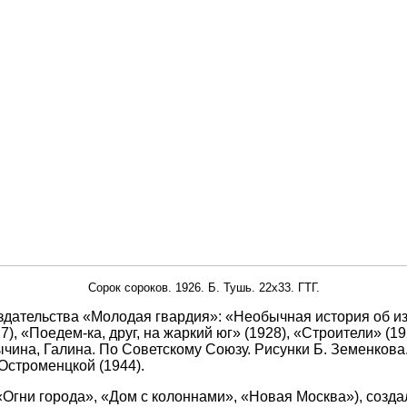
Сорок сороков. 1926. Б. Тушь. 22х33. ГТГ.
здательства «Молодая гвардия»: «Необычная история об и
, «Поедем-ка, друг, на жаркий юг» (1928), «Строители» (19
ычина, Галина. По Советскому Союзу. Рисунки Б. Земенкова. М
Остроменцкой (1944).
«Огни города», «Дом с колоннами», «Новая Москва»), созд