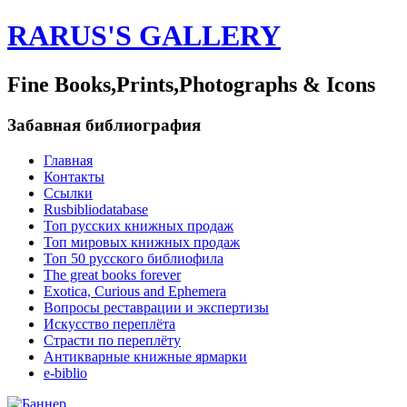
RARUS'S GALLERY
Fine Books,Prints,Photographs & Icons
Забавная библиография
Главная
Контакты
Ссылки
Rusbibliodatabase
Топ русских книжных продаж
Топ мировых книжных продаж
Топ 50 русского библиофила
The great books forever
Exotica, Curious and Ephemera
Вопросы реставрации и экспертизы
Искусство переплёта
Страсти по переплёту
Антикварные книжные ярмарки
e-biblio