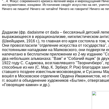
"...4. Фокус современного кризиса явлений мира и мироощущений Ничев
инструментовки, концовки. Истончение сведёт искусство на нет, уничто
Ничего не пишите! Ничего не читайте! Ничего не говорите! Ничего не пе
Дадаизм (фр. dadaisme от dada – бессвязный детский леп
выражающееся в иррационализме, нигилистическом антиэ
(Швейцария, 1916 г.), то главная его идея состояла в то
Они провозгласили "отделение искусства от государства",
постоянными нападками на Маяковского, они подвергли ег
напечатано в бесплатном приложении ко 2-му изданию "Со
два небольших альманаха: "Вам" и "Собачий ящик" (в двух
1922 году С. Садикова, возглавлявшего "Творничбюро", п
способные из них (С. Мар, К. Эрберг, Р. Рок) благодаря
ставшего позднее известным москвоведом, и Сусанны Мар,
вошёл в Московское отделение Ордена Имажинистов, но п
гг. вошёл в объединение художников «Бытие», отвергавше
«Говорящие камни» и др.).