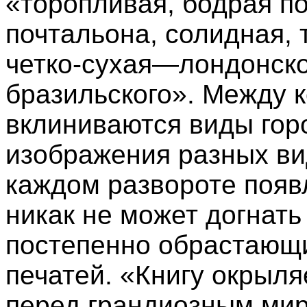
«торопливая, бодрая п
почтальона, солидная, 
четко-сухая—лондонск
бразильского». Между к
вклиниваются виды горо
изображения разных ви
каждом развороте появл
никак не может догнать
постепенно обрастающ
печатей. «Книгу окрыля
перед грандиозным мир