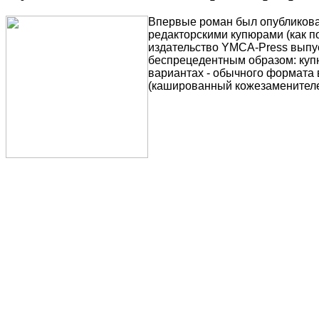
Впервые роман был опубликова
редакторскими купюрами (как по
издательство YMCA-Press выпус
беспрецедентным образом: купю
вариантах - обычного формата 
(кашированный кожезаменителе