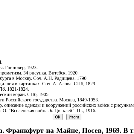
4.
. Ганновер, 1923.
рематизм. 34 рисунка. Витебск, 1920.
урга в Москву. Соч. А.Н. Радищева. 1790.
иллия в картинках. Соч. А. Алова. СПб, 1829.
Пб, 1821-1824.
ский коран. СПб, 1905.
и Российского государства. Москва, 1849-1953.
р. описание одежды и вооружений российских войск с рисунками.
 О. "Вселенская война.Ъ. Цв. клей". Пг., 1916.
 Франкфурт-на-Майне, Посев, 1969. В т