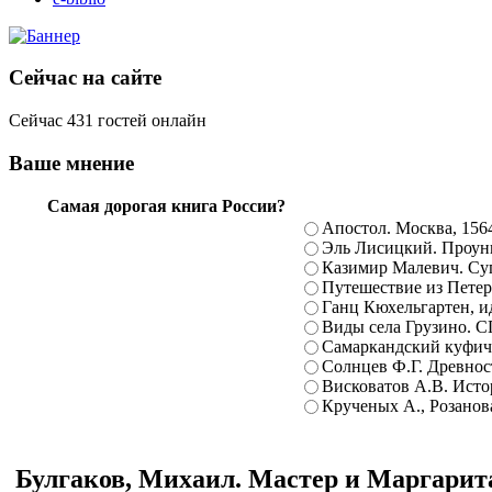
Сейчас на сайте
Сейчас 431 гостей онлайн
Ваше мнение
Самая дорогая книга России?
Апостол. Москва, 156
Эль Лисицкий. Проуны
Казимир Малевич. Суп
Путешествие из Петерб
Ганц Кюхельгартен, ид
Виды села Грузино. С
Самаркандский куфиче
Солнцев Ф.Г. Древност
Висковатов А.В. Исто
Крученых А., Розанова
Булгаков, Михаил. Мастер и Маргарита.