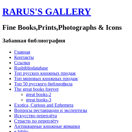
RARUS'S GALLERY
Fine Books,Prints,Photographs & Icons
Забавная библиография
Главная
Контакты
Ссылки
Rusbibliodatabase
Топ русских книжных продаж
Топ мировых книжных продаж
Топ 50 русского библиофила
The great books forever
great books-2
great books-3
Exotica, Curious and Ephemera
Вопросы реставрации и экспертизы
Искусство переплёта
Страсти по переплёту
Антикварные книжные ярмарки
e-biblio