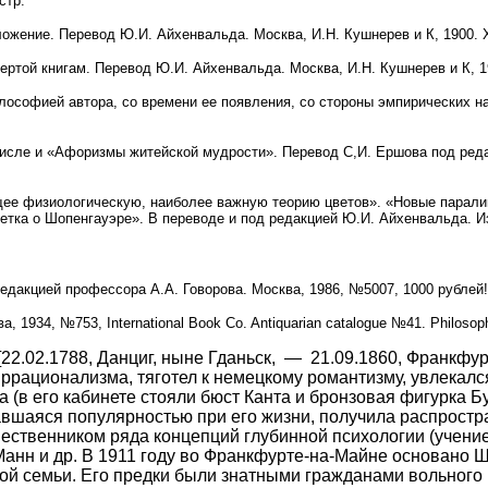
cтр.
ложение. Перевод Ю.И. Айхенвальда. Москва, И.Н. Кушнерев и К, 1900. X
вертой книгам. Перевод Ю.И. Айхенвальда. Москва, И.Н. Кушнерев и К, 19
лософией автора, со времени ее появления, со стороны эмпирических н
 числе и «Афоризмы житейской мудрости». Перевод С,И. Ершова под ред
ющее физиологическую, наиболее важную теорию цветов». «Новые парал
тка о Шопенгауэре». В переводе и под редакцией Ю.И. Айхенвальда. Изд
редакцией профессора А.А. Говорова. Москва, 1986, №5007, 1000 рублей!
1934, №753, International Book Co. Antiquarian catalogue №41. Philosop
нгауэр — немецкий философ, один из самых ярких представителей иррационализма, тяготел к немецкому романтизму, увлекался мистикой, преклонялся перед философией Иммануила Канта и философскими идеями Востока (в его кабинете стояли бюст Канта и бронзовая фигурка Будды). Иррационалистическая и пессимистическая философия Шопенгауэра, не пользовавшаяся популярностью при его жизни, получила распространение со 2-й половины XIX века, явившись одним из источников философии жизни и предшественником ряда концепций глубинной психологии (учение о бессознательном); влияние Шопенгауэра испытали Р. Вагнер, Э. фон Гартман, Ф. Ницше, Т. Манн и др. В 1911 году во Франкфурте-на-Майне основано Шопенгауэровское общество. Артур Шопенгауэр происходил из состоятельной купеческой семьи. Его предки были знатными гражданами вольного ганзейского города Данцига. Прадед по отцовской линии, Андрей Шопенгауэр, будучи одним из самых зажиточных и уважаемых граждан этого города, имел честь принимать у себя в доме Петра I и его супругу Екатерину во время их путешествия по Германии. Отец философа, Генрих — Флорис Шопенгауэр, унаследовал большую часть семейного состояния и значительно приумножил его благодаря способностям к коммерции. Он был верен традициям старинной ганзейской республики, ее представлениям о справедливости и свободе. Когда в 1793 году, вследствие второго раздела Речи Посполитой, Данциг был присоединен к Пруссии, отец Артура демонстративно ликвидировал в течение суток все свои торговые дела в городе, естественно, понеся финансовые потери из — за срочности, и переселился в ганзейскую же республику Гамбург, сохранявшую независимость. Генрих — Флорис Шопенгауэр был очень образованным человеком и ценителем европейской культуры. Он часто ездил по торговым делам в Англию, во Францию и хорошо познакомился с литературой этих стран. Его любимым писателем стал Вольтер. Англия же настолько завоевала его сердце своими демократическими традициями, что он некоторое время собирался переселиться туда. Хотя переселения не случилось, Генрих — Флорис устроил свой дом на английский манер, сам ежедневно прочитывал «Таймс» от первой до последней страницы и приучил к этому с детства сына. Философ остался верен этой привычке всю жизнь. Даже имя сына Артур отец специально выбрал так, чтобы оно не было исключительно немецким, а произносилось совершенно одинаково и на немецком, и на английском, и на французских языках. Внешностью и характером Артур Шопенгауэр пошел в отца. Тот был среднего роста, коренастый, широколицый, по натуре — вспыльчивый и упрямый. Мать Артура, Анна — Генриетта, по характеру была полной противоположностью отцу. Генрих — Флорис женился на ней, восемьнадцатилетней, в тридцать восемь лет. Анна — Генриетта не делала тайны из того, что она выходит замуж по расчету, надеясь таким образом вырваться из родительского дома и повидать свет. Это была миниатюрная, грациозная, голубоглазая, светлорусая девушка. Она получила скудное домашнее образование (впрочем, иных возможностей не было даже у девушек из высшего общества), но компенсировала недостаток знаний живостью ума и обаянием, а также чтением книг из великолепной библиотеки мужа. Юная жена коммерсанта страстно желала жизни светской, общения с творческими людьми, поскольку сама хотела стать писательницей. Родился Артур Шопенгауэр 22 февраля 1788 года в Данциге, спустя несколько дней после возвращения родителей из трудного путешествия по Европе. Маршрут долгого свадебного путешествия был таков: Берлин, Ганновер, Франкфурт — на — Майне, Бельгия, Париж, Англия. Отец выбрал его намеренно: он хотел, чтобы его первенец родился в Англии и обрел тем самым право на английское гражданство. К сожалению или к счастью, но затея не удалась. Вообще говоря, тяга к странствиям была необычайно сильной в этой семье. Она постоянно путешествовала, оставаясь по нескольку месяцев, а то и лет, в различных городах и странах. Из — за такой кочевой жизни Артур получил весьма необычное образование. Девятилетним мальчиком отец увез его во Францию и оставил в Гавре на два года в семье хорошего знакомого. Артур вместе с его сыном обучался у лучших учителей города. Генрих — Флорис сделал это специально для того, чтобы сын «офранцузился»: изучил язык и перенял некоторую легкость французского характера: отец остро ненавидел немецкого филистера с его постоянной убийственной серьезностью. По возвращении на родину Артур обнаружил, что почти забыл немецкий язык. В одиннадцать лет будущий философ был отдан в частную гимназию Рунге, где обучались сыновья самых знатных граждан, готовясь к занятиям коммерцией. Отец хотел сделать из старшего сына купца, а потому очень расстроился, обнаружив, что его душа не лежит к торговле. Артур неоднократно просил перевести его в другую гимназию, где изучались основы отвлеченных наук. Чтобы развеять его тоску, родители взяли мальчика в очередное путешествие: в 1803 году семья отправилась в Бельгию, затем в Англию, где прожила почти полгода. Здесь Артур учился в Уимблдоне, неподалеку от Лондона. В школе, наряду с общеобразовательными предметами, он осваивал игру на флейте, пение, рисование, верховую езду, фехтование и танц