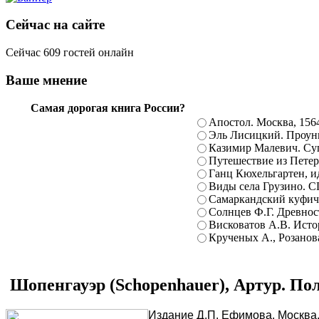
Сейчас на сайте
Сейчас 609 гостей онлайн
Ваше мнение
Самая дорогая книга России?
Апостол. Москва, 156
Эль Лисицкий. Проуны
Казимир Малевич. Суп
Путешествие из Петерб
Ганц Кюхельгартен, ид
Виды села Грузино. С
Самаркандский куфиче
Солнцев Ф.Г. Древност
Висковатов А.В. Исто
Крученых А., Розанова
Шопенгауэр (Schopenhauer), Артур. Пол
Издание Д.П. Ефимова. Москва,