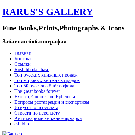
RARUS'S GALLERY
Fine Books,Prints,Photographs & Icons
Забавная библиография
Главная
Контакты
Ссылки
Rusbibliodatabase
Топ русских книжных продаж
Топ мировых книжных продаж
Топ 50 русского библиофила
The great books forever
Exotica, Curious and Ephemera
Вопросы реставрации и экспертизы
Искусство переплёта
Страсти по переплёту
Антикварные книжные ярмарки
e-biblio