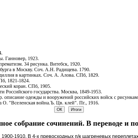
4.
. Ганновер, 1923.
рематизм. 34 рисунка. Витебск, 1920.
урга в Москву. Соч. А.Н. Радищева. 1790.
иллия в картинках. Соч. А. Алова. СПб, 1829.
Пб, 1821-1824.
ский коран. СПб, 1905.
и Российского государства. Москва, 1849-1953.
р. описание одежды и вооружений российских войск с рисунками.
 О. "Вселенская война.Ъ. Цв. клей". Пг., 1916.
ное собрание сочинений. В переводе и по
 1900-1910. В 4-х превосходных п/к шагреневых переплета