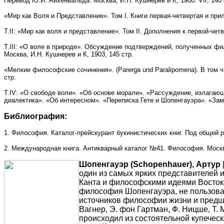
Перевод Ю.И. Айхенвальда. Москва, И.Н. Кушнерев и К, 1900. VII, 140 
«Мир как Воля и Представление». Том I. Книги первая-четвертая и при
Т.II: «Мир как воля и представление». Том II. Дополнения к первой-чет
Т.III: «О воле в природе». Обсуждение подтверждений, полученных фи
Москва, И.Н. Кушнерев и К, 1903, 145 cтр.
«Мелкие философские сочинения». (Parerga und Paralipomena). В том
cтр.
Т.IV: «О свободе воли». «Об основе морали». «Рассуждение, излага
диалектика». «Об интересном». «Переписка Гете и Шопенгауэра». «Заме
Библиография:
1. Философия. Каталог-прейскурант букинистических книг. Под общей 
2. Международная книга. Антикварный каталог №41. Философия. Москва, 
Шопенгауэр (Schopenhauer), Артур
[22.02.1788, Данциг, ныне Гданьск, — 21.09.1860, Франкфурт-на-Майне]. Артур Шопе