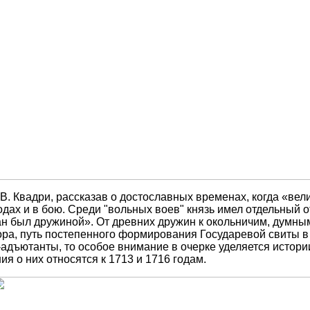
. Квадри, рассказав о достославных временах, когда «вели
дах и в бою. Среди "вольных воев" князь имел отдельный 
зван был дружиной». От древних дружин к окольничим, думны
втора, путь постепенного формирования Государевой свиты в
адъютанты, то особое внимание в очерке уделяется истори
я о них относятся к 1713 и 1716 годам.