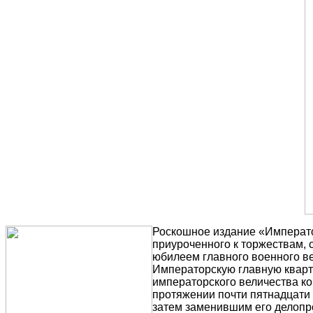
Роскошное издание «Император
приуроченного к торжествам, 
юбилеем главного военного в
Императорскую главную кварти
императорского величества ко
протяжении почти пятнадцати 
затем заменившим его делопр