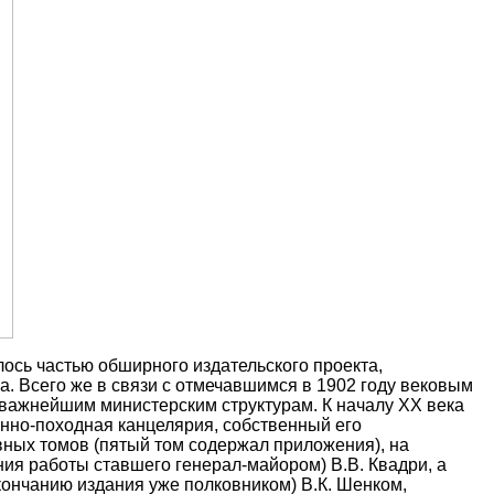
ось частью обширного издательского проекта,
а. Всего же в связи с отмечавшимся в 1902 году вековым
важнейшим министерским структурам. К началу XX века
енно-походная канцелярия, собственный его
вных томов (пятый том содержал приложения), на
ия работы ставшего генерал-майором) В.В. Квадри, а
ончанию издания уже полковником) В.К. Шенком,