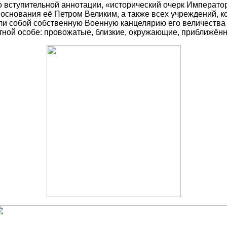
о вступительной аннотации, «исторический очерк Императо
 основания её Петром Великим, а также всех учреждений, 
яли собой собственную Военную канцелярию его величеств
натной особе: провожатые, близкие, окружающие, приближён