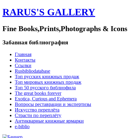
RARUS'S GALLERY
Fine Books,Prints,Photographs & Icons
Забавная библиография
Главная
Контакты
Ссылки
Rusbibliodatabase
Топ русских книжных продаж
Топ мировых книжных продаж
Топ 50 русского библиофила
The great books forever
Exotica, Curious and Ephemera
Вопросы реставрации и экспертизы
Искусство переплёта
Страсти по переплёту
Антикварные книжные ярмарки
e-biblio