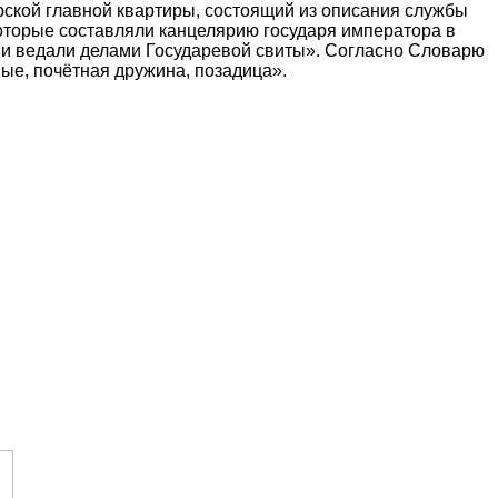
рской главной квартиры, состоящий из описания службы
которые составляли канцелярию государя императора в
а и ведали делами Государевой свиты». Согласно Словарю
ные, почётная дружина, позадица».