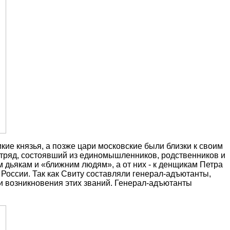
кие князья, а позже цари московские были близки к своим
отряд, состоявший из единомышленников, родственников и
м дьякам и «ближним людям», а от них - к денщикам Петра
 России. Так как Свиту составляли генерал-адъютанты,
и возникновения этих званий. Генерал-адъютанты