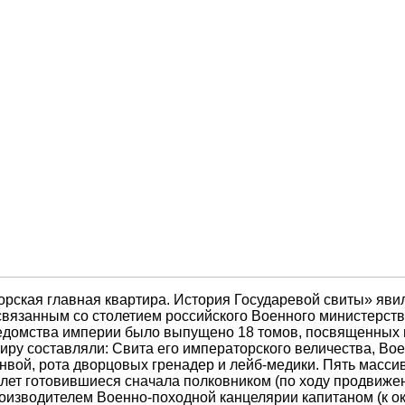
ская главная квартира. История Государевой свиты» явил
связанным со столетием российского Военного министерств
едомства империи было выпущено 18 томов, посвященных 
ру составляли: Свита его императорского величества, Во
нвой, рота дворцовых гренадер и лейб-медики. Пять масси
лет готовившиеся сначала полковником (по ходу продвижен
оизводителем Военно-походной канцелярии капитаном (к ок