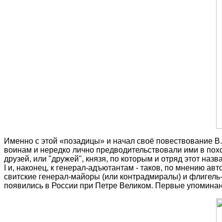
Именно с этой «позадицы» и начал своё повествование В.В
воинам и нередко лично предводительствовали ими в похо
друзей, или "дружей", князя, по которым и отряд этот на
I и, наконец, к генерал-адъютантам - таков, по мнению а
свитские генерал-майоры (или контрадмиралы) и флигель-
появились в России при Петре Великом. Первые упоминани