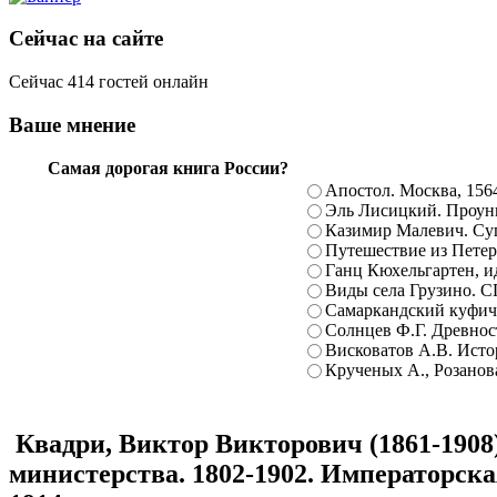
Сейчас на сайте
Сейчас 414 гостей онлайн
Ваше мнение
Самая дорогая книга России?
Апостол. Москва, 156
Эль Лисицкий. Проуны
Казимир Малевич. Суп
Путешествие из Петерб
Ганц Кюхельгартен, ид
Виды села Грузино. С
Самаркандский куфиче
Солнцев Ф.Г. Древност
Висковатов А.В. Исто
Крученых А., Розанова
Квадри, Виктор Викторович (1861-1908
министерства. 1802-1902. Императорская