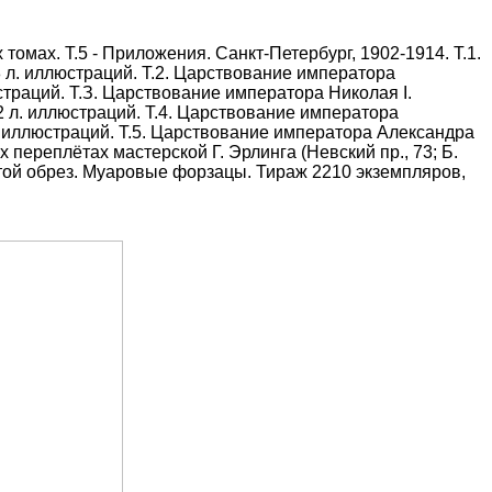
 томах. Т.5 - Приложения. Санкт-Петербург, 1902-1914. Т.1.
., 38 л. иллюстраций. Т.2. Царствование императора
иллюстраций. Т.З. Царствование императора Николая I.
 52 л. иллюстраций. Т.4. Царствование императора
0 л. иллюстраций. Т.5. Царствование императора Александра
х переплётах мастерской Г. Эрлинга (Невский пр., 73; Б.
той обрез.
Муаровые форзацы.
Тираж 2210 экземпляров,