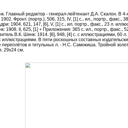
к. Главный редактор - генерал-лейтенант Д.А. Скалон. В 4-х
1902. Фронт. (портр.), 506, 315, IV, [1] c., ил., портр., факс
ри: 1904. 621, 147, [6], V, [1] c., ил. портр., факс., 23 л. 
: 1908. II, 625, [1] + Приложения:
365
с. ил., портр., факс.,
витель В.К. Шенк: 1914. [6], 948, [4] с. с иллюстрациями, 6
. с иллюстрациями. В пяти
роскошных составных
издательски
 переплётов и титульных л. - Н.С. Самокиша. Тройной золо
я.
29х24 см.