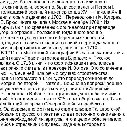
чаях, для более полного изложения того или иного
 в оригинале, и, вероятно, были составлены Петром I.
 голландский военный инженер конца XVII— начала XVIII
андии вторым изданием в 1702 г. Перевод книги М. Кугорна
. Брюс. Книга вышла в Москве в ноябре 1709 г. Из
тябрь 1709 г. По сравнению с оригиналом при переводе
Кугорна отражены положения тогдашнего военно-
не только сухопутных, но и береговых крепостей.
й, видимо, и явилась одной из причин перевода данного
ниги по фортификации, вышедшие после 1710 г.,
 В 1711 г. в Московской типографии была напечатана книга
вший главу «Практика господина Блонделя». Русское
ртежи. С 1713 г. книги по фортификации печатались в
ак принято считать, в переводе И. Зотова. Это сочинение
...», т. е. в ней шла речь о случаях строительства
 в Петербурге в 1724 г., это перевод сочинения де
 геометрии, во второй — взгляды Вобана на вопросы военно-
вшую известность в русском издании как «Истинный
ие сведения о Вобане, и «Терминами, употребляемыми в
ний того времени — около 30% от их общего числа. Такое
х действий во время Северной войны неизбежно
. Одновременно с этим шло строительство Таганрогской,
бовали от русского правительства постоянного внимания к
ания необходимой литературы, что в целом обеспечивало
мбов и стрелянии ис пушек», издание, которое по