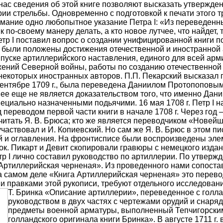
ас сведения об этой книге позволяют высказать утвержден
и стрельбы. Одновременно с подготовкой к печати этого тр
имание одно любопытное указание Петра I: «Из переведенны
 по-своему манеру делать, а кто новое лутчее, что найдет,
, Петр I поставил вопрос о создании унифицированной книг
о были положены достижения отечественной и иностранной а
выпуске артиллерийского наставления, единого для всей ар
ражений Северной войны, работы по созданию отечественно
некоторых иностранных авторов. П.П. Пекарский высказал 
 сентябре 1709 г., была переведена Даниилом Протопопов
нее еще не является доказательством того, что именно Да
ециально назначенными подьячими. 16 мая 1708 г. Петр I н
д переводом первой части книги в начале 1708 г. Через год 
читать Я. В. Брюса; кто же является переводчиком «Новей
 участвовал и И. Копиевский. Но сам же Я. В. Брюс в этом п
тей и оглавления. На фронтисписе были воспроизведены эл
ок. Пикарт и Девит скопировали гравюры с немецкого издан
етр I лично составил руководство по артиллерии. По утвержд
 Артиллерийская черненая». Из проведенного нами сопоста
 на самом деле «Книга Артиллерийская черненая» это перево
и правками этой рукописи, требуют отдельного исследован