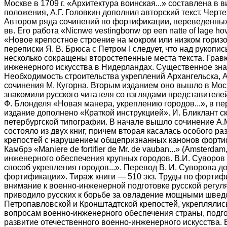
Москве в 1709 г. «Архитектура воинская...» составлена в 
положения, А.Г. Головкин дополнил авторский текст. Черте
Автором ряда сочинений по фортификации, переведенных и
вв. Его работа «Nicnwe vestingbonw op een natte of lage h
«Новое крепостное строение на мокром или низком горизо
переписки Я. В. Брюса с Петром I следует, что над рукопи
несколько сокращены второстепенные места текста. Грав
инженерного искусства в Нидерландах. Существенное знач
Необходимость строительства укреплений Архангельска, А
сочинения М. Кугорна. Вторым изданием оно вышло в Москв
знакомили русского читателя со взглядами представителей
Ф. Блонделя «Новая манера, укреплению городов...», в п
издание дополнено «Краткой инструкцией». И. Бликлант с
петербургской типографии. В начале вышло сочинение А.М. 
состояло из двух книг, причем вторая касалась особого ра
крепостей с нарушением общепризнанных канонов фортифи
Камбрэ «Maniere de fortifier de Mr. de vauban...» (Amste
инженерного обеспечения крупных городов. В.И. Суворов 
способ укрепления городов...». Перевод В. И. Суворова
фортификации». Тираж книги — 510 экз. Труды по фортифи
внимание к военно-инженерной подготовке русской регу
приводило русских к борьбе за овладение мощными шведс
Петропавловской и Кронштадтской крепостей, укреплялись
вопросам военно-инженерного обеспечения страны, подго
развитие отечественного военно-инженерного искусства. В