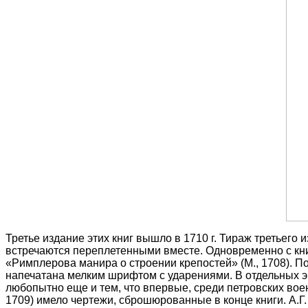
Третье издание этих книг вышло в 1710 г. Тираж третьего 
встречаются переплетенными вместе. Одновременно с кни
«Римплерова манира о строении крепостей» (М., 1708). П
напечатана мелким шрифтом с ударениями. В отдельных эк
любопытно еще и тем, что впервые, среди петровских вое
1709) имело чертежи, сброшюрованные в конце книги. А.Г.