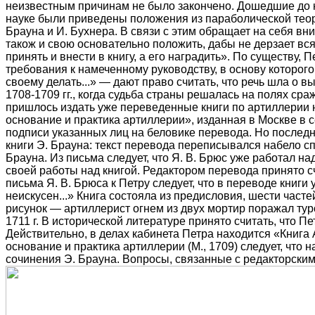
неизвестным причинам не было закончено. Дошедшие до н
науке были приведены положения из параболической теори
Брауна и И. Бухнера. В связи с этим обращает на себя вн
також и свою основательно положить, дабы не дерзает всяк
принять и внести в книгу, а его наградить». По существу
требования к намеченному руководству, в основу которог
своему делать...» — дают право считать, что речь шла о 
1708-1709 гг., когда судьба страны решалась на полях с
пришлось издать уже переведенные книги по артиллерии 
основание и практика артиллерии», изданная в Москве в
подписи указанных лиц на беловике перевода. Но послед
книги Э. Брауна: текст перевода переписывался набело сп
Брауна. Из письма следует, что Я. В. Брюс уже работал на
своей работы над книгой. Редактором перевода принято с
письма Я. В. Брюса к Петру следует, что в переводе книги
неискусен...» Книга состояла из предисловия, шести час
рисунок — артиллерист огнем из двух мортир поражал тур
1711 г. В исторической литературе принято считать, что П
Действительно, в делах кабинета Петра находится «Книга
основание и практика артиллерии (М., 1709) следует, что
сочинения Э. Брауна. Вопросы, связанные с редакторским