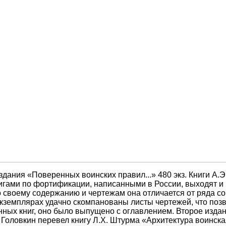
издания «Поверенных воинских правил...» 480 экз. Книги А.
гами по фортификации, написанными в России, выходят и п
о своему содержанию и чертежам она отличается от ряда со
земплярах удачно скомпанованы листы чертежей, что позво
нных книг, оно было выпущено с оглавлением. Второе изда
 Головкин перевел книгу Л.X. Штурма «Архитектура воинская