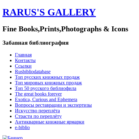
RARUS'S GALLERY
Fine Books,Prints,Photographs & Icons
Забавная библиография
Главная
Контакты
Ссылки
Rusbibliodatabase
Топ русских книжных продаж
Топ мировых книжных продаж
Топ 50 русского библиофила
The great books forever
Exotica, Curious and Ephemera
Вопросы реставрации и экспертизы
Искусство переплёта
Страсти по переплёту
Антикварные книжные ярмарки
e-biblio