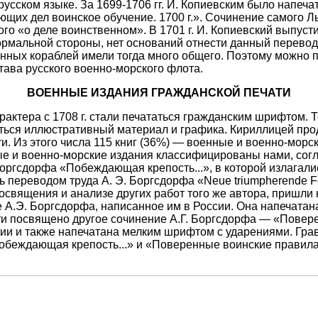
усском языке. За 1699-1706 гг. И. Копиевским было напечат
ющих дел воинское обучение. 1700 г.». Сочинение самого Л
о «о деле воинственном». В 1701 г. И. Копиевский выпусти
ормальной стороны, нет оснований отнести данный перевод 
ных кораблей имели тогда много общего. Поэтому можно пр
тава русского военно-морского флота.
ВОЕННЫЕ ИЗДАНИЯ ГРАЖДАНСКОЙ ПЕЧАТИ
рактера с 1708 г. стали печататься гражданским шрифтом.
яться иллюстративный материал и графика. Кириллицей про
ти. Из этого числа 115 книг (36%) — военные и военно-морс
ые и военно-морские издания классифицированы нами, сог
Боргсдорфа «Побеждающая крепость...», в которой излагали
ь переводом труда А. Э. Боргсдорфа «Neue triumpherende Fort
освящения и анализе других работ того же автора, пришли 
 А.Э. Боргсдорфа, написанное им в России. Она напечата
ти посвящено другое сочинение А.Г. Боргсдорфа — «Повер
оссии и также напечатана мелким шрифтом с ударениями. Гр
беждающая крепость...» и «Поверенные воинские правила.