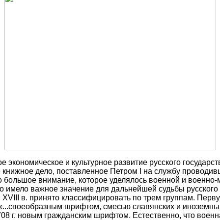
е экономическое и культурное развитие русского государст
е книжное дело, поставленное Петром I на службу проводи
о большое внимание, которое уделялось военной и военно-
о имело важное значение для дальнейшей судьбы русского г
и XVIII в. принято классифицировать по трем группам. Пер
..своеобразным шрифтом, смесью славянских и иноземных 
1708 г. новым гражданским шрифтом. Естественно, что воен