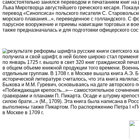
самостоятельно занялся переводом и печатанием книг на р
Льва Миротворца августейшего греческого кесаря. Показу
перевод «Синопсиса» польского писателя С. Старовольског
морскаго плавания...», переведенное с голландского. С ф
парусное вооружение и приемы навигации торговых и воен
также предназначалась и для подготовки офицерского сос
результате реформы шрифта русские книги светского ха
получила и свой шрифт, в ней более широко стал примен
по январь 1725 г. вышло в свет 320 книг гражданской печа
в общем объеме книжной продукции того времени. Военн
отдельным группам. В 1708 г. в Москве вышла книга А.Э. 
исторической литературе считалось, что эта книга являлас
Быкова и М.М. Гуревич, основываясь на дате авторского п
«Побеждающая крепость...»— самостоятельное сочинение
гравюрами и планами П. Пикарта. Осаде и штурму крепос
силою брати...» (М., 1709). Эта книга была написана в Р
выполнены также Пикартом. По распоряжению Петра I «По
в Москве в 1709 г.