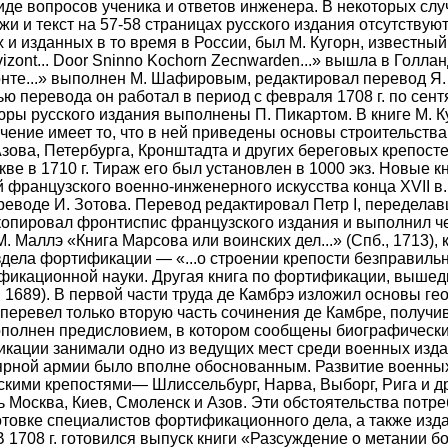
виде вопросов ученика и ответов инженера. В некоторых слу
жи и текст на 57-58 страницах русского издания отсутствуют
 изданных в то время в России, был М. Кугорн, известный
ovizont... Door Sninno Kochorn Zecnwarden...» вышла в Голл
нте...» выполнен М. Шафировым, редактировал перевод Я. В
сью перевода он работал в период с февраля 1708 г. по сен
юры русского издания выполнены П. Пикартом. В книге М. 
ение имеет то, что в ней приведены основы строительства 
зова, Петербурга, Кронштадта и других береговых крепосте
е в 1710 г. Тираж его был установлен в 1000 экз. Новые к
 французского военно-инженерного искусства конца XVII в.
ереводе И. Зотова. Перевод редактировал Петр I, передела
копировал фронтиспис французского издания и выполнил че
Маллэ «Книга Марсова или воинских дел...» (Спб., 1713), к
здела фортификации — «...о строении крепости безправильных
кационной науки. Другая книга по фортификации, вышедшая
rdam, 1689). В первой части труда де Камбрэ изложил основы
перевел только вторую часть сочинения де Камбре, получи
 дополнен предисловием, в котором сообщены биографическ
кации занимали одно из ведущих мест среди военных изда
лярной армии было вполне обоснованным. Развитие военны
кими крепостями— Шлиссельбург, Нарва, Выборг, Рига и др
 Москва, Киев, Смоленск и Азов. Эти обстоятельства потре
товке специалистов фортификационного дела, а также изд
 1708 г. готовился выпуск книги «Разсуждение о метании бо