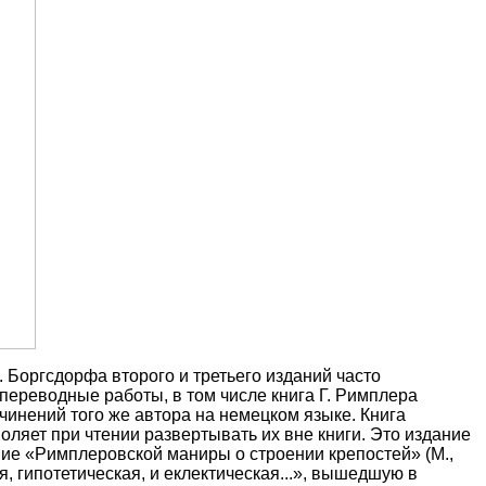
Э. Боргсдорфа второго и третьего изданий часто
ереводные работы, в том числе книга Г. Римплера
чинений того же автора на немецком языке. Книга
ляет при чтении развертывать их вне книги. Это издание
ние «Римплеровской маниры о строении крепостей» (М.,
, гипотетическая, и еклектическая...», вышедшую в