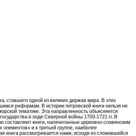
ва, ставшего одной из великих держав мира. В этих
вшимся реформам. В истории петровской книги нельзя не
морской тематике. Эта направленность объясняется
осударства в ходе Северной войны 1700-1721 гг. В
вую составляют книги, напечатанные церковно-славянским
элементов» и к третьей группе, наиболее
ная книга рассматривается нами, исходя из сложившейся