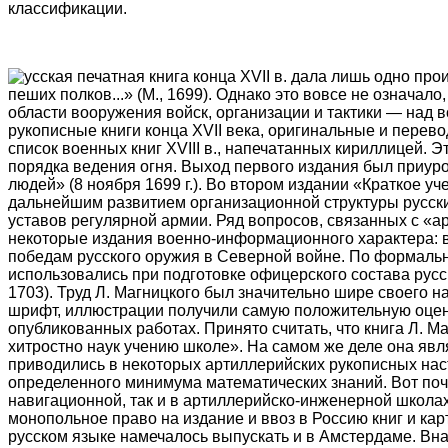
классификации.
усская печатная книга конца XVII в. дала лишь одно п
пеших полков...» (М., 1699). Однако это вовсе не означа
области вооружения войск, организации и тактики — над 
рукописные книги конца XVII века, оригинальные и перево
список военных книг XVIII в., напечатанных кириллицей. 
порядка ведения огня. Выход первого издания был приуро
людей» (8 ноября 1699 г.). Во втором издании «Краткое уч
дальнейшим развитием организационной структуры русских 
уставов регулярной армии. Ряд вопросов, связанных с «
некоторые издания военно-информационного характера: в 
победам русского оружия в Северной войне. По формальны
использовались при подготовке офицерского состава русск
1703). Труд Л. Магницкого был значительно шире своего 
шрифт, иллюстрации получили самую положительную оценку
опубликованных работах. Принято считать, что книга Л. М
хитростно наук учению школе». На самом же деле она я
приводились в некоторых артиллерийских рукописных наст
определенного минимума математических знаний. Вот поче
навигационной, так и в артиллерийско-инженерной школах.
монопольное право на издание и ввоз в Россию книг и карт
русском языке намечалось выпускать и в Амстердаме. Вна