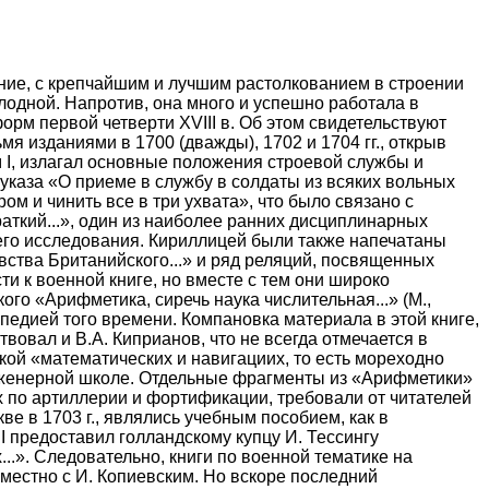
ение, с крепчайшим и лучшим растолкованием в строении
плодной. Напротив, она много и успешно работала в
рм первой четверти XVIII в. Об этом свидетельствуют
я изданиями в 1700 (дважды), 1702 и 1704 гг., открыв
м I, излагал основные положения строевой службы и
указа «О приеме в службу в солдаты из всяких вольных
ом и чинить все в три ухвата», что было связано с
аткий...», один из наиболее ранних дисциплинарных
шего исследования. Кириллицей были также напечатаны
ства Британийского...» и ряд реляций, посвященных
 к военной книге, но вместе с тем они широко
ого «Арифметика, сиречь наука числительная...» (М.,
педией того времени. Компановка материала в этой книге,
овал и В.А. Киприанов, что не всегда отмечается в
ской «математических и навигациих, то есть мореходно
инженерной школе. Отдельные фрагменты из «Арифметики»
х по артиллерии и фортификации, требовали от читателей
е в 1703 г., являлись учебным пособием, как в
I предоставил голландскому купцу И. Тессингу
...». Следовательно, книги по военной тематике на
вместно с И. Копиевским. Но вскоре последний