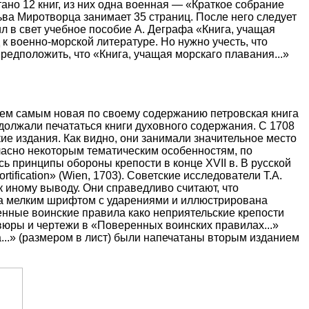
ано 12 книг, из них одна военная — «Краткое собрание
ьва Миротворца занимает 35 страниц. После него следует
л в свет учебное пособие А. Деграфа «Книга, учащая
к военно-морской литературе. Но нужно учесть, что
едположить, что «Книга, учащая морскаго плавания...»
 Тем самым новая по своему содержанию петровская книга
должали печататься книги духовного содержания. С 1708
кие издания. Как видно, они занимали значительное место
ласно некоторым тематическим особенностям, по
сь принципы обороны крепости в конце XVII в. В русской
ification» (Wien, 1703). Советские исследователи Т.А.
к иному выводу. Они справедливо считают, что
на мелким шрифтом с ударениями и иллюстрирована
енные воинские правила како неприятельские крепости
авюры и чертежи в «Поверенных воинских правилах...»
..» (размером в лист) были напечатаны вторым изданием