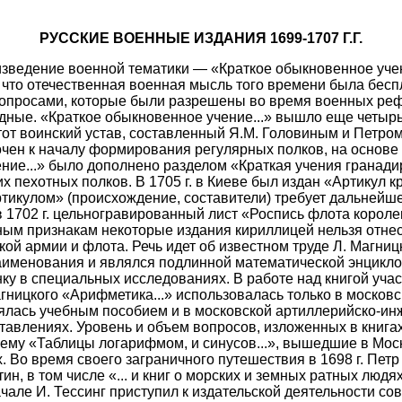
РУССКИЕ ВОЕННЫЕ ИЗДАНИЯ 1699-1707 Г.Г.
роизведение военной тематики — «Краткое обыкновенное уч
ло, что отечественная военная мысль того времени была бес
вопросами, которые были разрешены во время военных рефо
дные. «Краткое обыкновенное учение...» вышло еще четырьм
Этот воинский устав, составленный Я.М. Головиным и Петро
чен к началу формирования регулярных полков, на основе 
ение...» было дополнено разделом «Краткая учения гранадир
пехотных полков. В 1705 г. в Киеве был издан «Артикул кр
артикулом» (происхождение, составители) требует дальней
1702 г. цельногравированный лист «Роспись флота королев
м признакам некоторые издания кириллицей нельзя отнести
ой армии и флота. Речь идет об известном труде Л. Магницк
наименования и являлся подлинной математической энцикло
 в специальных исследованиях. В работе над книгой участв
агницкого «Арифметика...» использовалась только в москов
влялась учебным пособием и в московской артиллерийско-
авлениях. Уровень и объем вопросов, изложенных в книга
му «Таблицы логарифмом, и синусов...», вышедшие в Москв
 Во время своего заграничного путешествия в 1698 г. Петр 
ин, в том числе «... и книг о морских и земных ратных людях
чале И. Тессинг приступил к издательской деятельности со