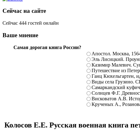
Сейчас на сайте
Сейчас 444 гостей онлайн
Ваше мнение
Самая дорогая книга России?
Апостол. Москва, 156
Эль Лисицкий. Проуны
Казимир Малевич. Суп
Путешествие из Петерб
Ганц Кюхельгартен, ид
Виды села Грузино. С
Самаркандский куфиче
Солнцев Ф.Г. Древност
Висковатов А.В. Исто
Крученых А., Розанова
Колосов Е.Е. Русская военная книга пе