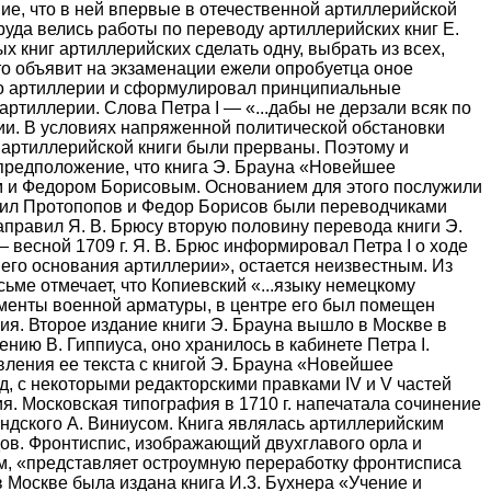
ие, что в ней впервые в отечественной артиллерийской
уда велись работы по переводу артиллерийских книг Е.
х книг артиллерийских сделать одну, выбрать из всех,
 то объявит на экзаменации ежели опробуетца оное
и по артиллерии и сформулировал принципиальные
ртиллерии. Слова Петра I — «...дабы не дерзали всяк по
мии. В условиях напряженной политической обстановки
й артиллерийской книги были прерваны. Поэтому и
предположение, что книга Э. Брауна «Новейшее
ым и Федором Борисовым. Основанием для этого послужили
ниил Протопопов и Федор Борисов были переводчиками
аправил Я. В. Брюсу вторую половину перевода книги Э.
— весной 1709 г. Я. В. Брюс информировал Петра I о ходе
шего основания артиллерии», остается неизвестным. Из
исьме отмечает, что Копиевский «...языку немецкому
ементы военной арматуры, в центре его был помещен
ия. Второе издание книги Э. Брауна вышло в Москве в
ению В. Гиппиуса, оно хранилось в кабинете Петра I.
вления ее текста с книгой Э. Брауна «Новейшее
д, с некоторыми редакторскими правками IV и V частей
ия. Московская типография в
1710 г. напечатала сочинение Т. Бринка «Описание артиллерии», переведенное с голландского А. Виниусом. Книга являлась артиллерийским руководством в двух частях с чертежами орудий и снарядов. Фронтиспис, изображающий двухглавого орла и предметы военной арматуры, выполненный Тепчигорским, «представляет остроумную переработку фронтисписа голландского оригинала книги Бринка». В августе 1711 г. в Москве была издана книга И.3. Бухнера «Учение и практика артиллерии» с отдельными сокращениями и исправлениями оригинала. Автор в трех частях своего труда приводит достаточно подробные сведения по материальной части артиллерии, стрельбе, устройству фейерверков и производству пороха. Текст иллюстрирован чертежами и таблицами. В книге три фронтисписа П. Пикарта, повторяющие немецкое издание. Но на первом Пикарт внес новый элемент — изображение Кремля 1709-1711 гг., опоясанного земляными бастионами (последнее было сделано по распоряжению Петра I в предвидении возможного похода Карла XII на Москву). Редакторская работа Я. В. Брюса над текстом перевода была начата уже в первой половине 1707 г., когда Брюс сообщает Петру I, что помимо книги «О употреблении циркуля и линейки» «и книгу Бухнерову по переводу писанной исправлять буду». Над текстом этого перевода он работает и в дальнейшем. 5 сентября 1709 г. Я. В. Брюс пишет Петру I: «Ради Бухнеровой артиллерийской книги послал я нарочно к Москве, а как привезут оную и будет где стоянка, то начну и ее выправливать». Над переводом текста этой книги Я. В. Брюс вновь работает с осени 1709 г. по январь 1711 г. Закончив работу над рукописью, он пересылает ее с подьячим Прохором Тимофеевым Петру I. А 19 января 1711 г. Я.В. Брюс пишет Петру I: «...чаю, что оная понравится Вашему величеству, понеже в переводе оной на то смотрел дабы читать довольно была». В некоторых исследованиях обращалось внимание на то, что еще при Петре I в петербургской типографии были изготовлены чертежи книги Сюрирея де Сен-Реми «Мемории или записки артиллерийские» и закончен ее перевод. Однако, книга вышла в свет значительно позже, в 1732 г. Как следует из предисловия к этому изданию, перевод был выполнен X. Минихом, бывшим тогда генерал-фельдцейхмейстером русской артиллерии. Вопрос о личности переводчика двухтомной работы С. де Сен-Реми и обстоятельств перевода книги до настоящего времени не ставился в печати. Между тем, привлеченные нами архивные источники сообщают новые сведения о переводе с французского и подготовке к печати «Мемории или записки артиллерийские». Перевод труда С. де Сен-Реми был начат Борисом Волковым в 1716 г. по распоряжению Петра I. Выбор Петром I этой книги был не случайным. На основе большого фактического материала С. де Сен-Реми подробно изложил состояние и достижения французской артиллерии конца XVII В. Труд С де Сен-Реми состоял из двух томов, богато иллюстрированных чертежами; по объему затронутых вопросов, качеству самого изложения, иллюстрированному материалу он значительно превосходил книги по артиллерии Т. Бринка, Э. Брауна и И. Бюхнера, изданные в Москве в 1709-1711 гг. На время работы по переводу книги С. де Сен-Реми Б. Волков находился в распоряжении Я.В. Брюса. 30 ноября 1716 г. Я.В. Брюс сообщил А. В. Макарову, что первая книга у Б. Волкова «уже переведена и надеюсь вскоре совсем к печати исправлена будет». Осенью 1717 г., находясь в отпуску в деревне Головцове, Б. Волков перевел около половины второго тома «Мемории или записок артиллерийских». 28 октября того же года он сообщает Я.В. Брюсу: «а всю книгу ... надеюсь перевесть к февралю месяцу» (1718 г..). В действительности перевод второго тома был завершен только в конце 1718 г. Рукописные тексты переводов первого и второго тома хранились в петербургской артиллерийской канцелярии. Одновременно с переводом текста книги готовились к печати и ее чертежи. 8 января 1717 г. Я.В. Брюс пишет цейхдиректору петербургской типографии М.П. Аврамову: «При сем же посылаю к Вам тридцать четыре доски чертежей из французской артиллерийской книги, которые из оных в прежнюю посылку не вырезаны, извольте приказать вырезывать и вырезав прислать ко мне...». По-видимому, в 1719 г. все подготовительные работы по изданию книги С. де Сен-Реми были закончены. Остается неясным, почему же тогда она не вышла в свет, и в какой степени текст перевода и чертежи 1716-1719 гг. были использованы X. Минихом при издании книги «Мемории или записки артиллерийские» в 1732 г. Весьма вероятно, что книга своевременно не была издана в связи с уходом в 1726 г. со службы Я. В. Брюса. Как считает Т.А. Быкова, при издании в 1732 г. «Меморий или записок артиллерийских» были использованы гравюры и заставки (за исключением одной), вырезанные еще в мастерской П. Пикарта. К 1712 г., в основном, сложилась организационно-штатная структура русской регулярной армии и новая система материального снабжения ее личного состава. Эти обстоятельства во многом предопределили выход единых узаконений, юридически закрепивших новую организацию, обязанности каждого военнослужащего и взаимоотношения между подчиненными и начальниками. Первым военно-юридическим трудом была книга Э.Ф. Кромпейна «Краткое изображение процессов или судебных тяжеб...» (Спб., 1712). В ней автор изложил правила следствия и военного судопроизводства, принятые в австрийской и саксонской армиях. Эта книга примечательна еще и тем, что она — первое известное нам датированное издание Петербургской типографии. 22 декабря 1714 г. в Петербургской типографии были напечатаны «Инструкции и артикулы военные...». Заглавный лист имел виньетку с видом Петропавловской крепости и Троицкой церкви. Это первый военно-уголовный кодекс регулярной армии из 290 артикулов с толкованием текста каждой статьи, сведенных в 24 главы. В них были кодифицированы военно-судебные положения, сложившиеся в русской армии и принятые в некоторых рукописных наставлениях: «Устав прежних лет», «Артикул Краткий» и др. В книге «Инструкции и артикулы военные...» были закреплены положения о воинских преступлениях и дисциплинарные права начальников. Второе издание — «Артикул воинский купно с процессом надлежащий судящим...» — вышло 26 апреля 1715 г., тиражом в 1200 экз. Оно было дополнено: Указом Петра I, текстом присяги, «толкованием каждого артикула» и «Кратким изображением процессов или судебных тяжеб...». В составлении артикула большое участие принимал Петр I. В 1715 г. «Артикул воинский...» выходит третьим изданием с параллельным текстом на немецком языке, но без «Краткого изображения процессов...» Наличие в «Артикуле...» вместе с русским текстом немецкого объясняется тем, что в русской армии среди офицеров было немало иностранцев, в основном немцев. Четвертое издание «Артикула...» вышло в 1717 г., некоторые экземпляры были дополнены «Книгой о эксерциции». Все перечисленные издания «Артикула...» печатались в петербургской типографии. Любопытно отметить, что последнее издание «Артикула воинского...» было напечатано в 1827 г., при штабе 2-ой армии в Тульчине. А. В. Гаврилов считает, что «Артикул воинский...» выходил в 1717 г. несколькими изданиями: на русском и немецком языках — 148 экз., на одном русском с «Процессом» — 600 экз., на русском же, без «Процесса» — 19 экз., с «Процессом» и «Книгой о эксерциции...» — 7 экз. Победа в Полтавской битве и успехи русских войск и флота в 1710-1715 гг. в Прибалтике и Финляндии предрешили исход Северной войны. В ходе различных кампаний русские регулярные войска и военно-морские силы, оснащенные новым, более совершенным вооружением, получили разносторонний боевой опыт. Таким образом, были созданы предпосылки для дальнейшего развития русского военного искусства. В сложившейся обстановке представители русской военной мысли должны были разрешить важнейшую задачу — создать общевоенный устав, основанный на передовых принципах отечественного военного искусства. Помимо общих положений по устройству войск и обязанностям старших начальников, в нем было необходимо сформулировать основные положения по боевой деятельности войск. Подобный устав с учетом всех особенностей военно-морского дела требовалось создать и для флота. Эта проблема была успешно разрешена в 1716-1720 гг. В Петербурге 26 апреля 1715 г. вышла «Книга о эксерциции церемониях и должностях воинским людем надлежащим...» тиражом в 1050 экз., заменившая «Краткое учение...» 1699 г. Последнее, составленное еще до начала формирования регулярных войск, во многом устарело, тем более, что в нем не был отражен боевой опыт русских войск в Северной войне. «Книга о эксерциции...» была строевым уставом и состояла из трех частей. Первая часть излагала вопросы строевого учения, в основу которого легло переработанное «Краткое учение...»; вторая часть была посвящена построению части и порядку, соблюдаемому войсками при следовании на марше; третья — обязанностям унтер-офицеров офицеров полка. Эта глава начинается известным определением «Что есть солдат...», принадлежащим Петру I. К Уставу была приложена «Таблица как стать полку в лагере» и две схемы в тексте. По существу выходом «Книги о эксерциции...» был закончен подготовительный период по созданию общевоинского устава регулярной армии. 19 июля 1716 г. в Петербурге выходит «Книга Устав Воинский», созданная на основе боевого опыта. Вместе с тем, в «Уставе Воинском» были использованы положения наставлений русской регулярной армии начала XVIII в. («Краткое обыкновенное учение», «Ротные пехотные чины», «Статьи воинские», «Учреждение к бою», «Правила» Петра I и др.), проверенные в суровых испытаниях Северной войны. «Книга Устав Воинский» состояла из Манифеста, 68 глав самого устава, оглавления (главы и «пункты»). В Манифесте подчеркивалась историческая преемственность в развитии регулярных войск в России и определялись задачи самого устава. Петр I много времени уделял составлению и редактированию устава. В «Книге Устав Воинский» четко и образно были определены права и обязанности командующего армией, генерал-квартирмейстера, начальника артиллерии и других должностных лиц. Устав закрепил сложившееся организационно-тактическое деление регулярной армии